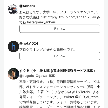
@
Anharu
あんはるです。大学一年、フリーランスエンジニア、
好きな技術はRust http://Github.com/anharu2394 み
てね Instagram:_anharu
Follow
@
hota1024
プログラミングが好きな高校生です。
Follow
すぐる（小川雄太郎@電通国際情報サービスISID）
@
sugulu_Ogawa_ISID
卒業・更新停止。（株）電通国際情報サービス、XI本
部、AIトランスフォーメーションセンターに所属。小
川雄太郎。 主著「つくりながら学ぶ! PyTorchによる
発展ディープラーニング」。 twitter @ISID_AI_team
で情報発信しています。フォローお待ちしています。
機械学習、ディープラーニング関連技術を活用したア