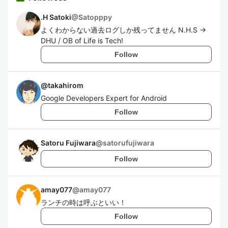
.H Satoki
@
Satopppy
よくわからない過去ログしか残ってません N.H.S →
DHU / OB of Life is Tech!
Follow
@
takahirom
Google Developers Expert for Android
Follow
Satoru Fujiwara
@
satorufujiwara
Follow
amay077
@
amay077
ランチの時は呼ぶといい！
Follow