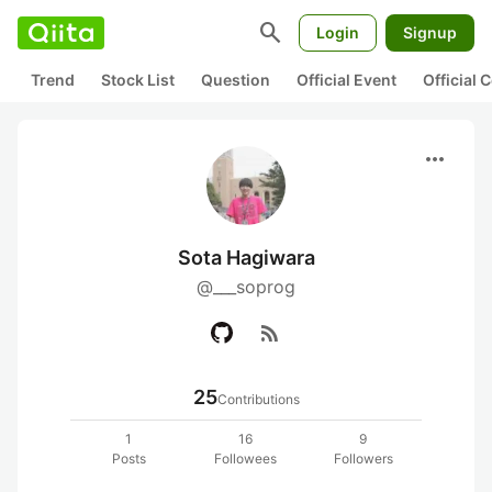
search
Login
Signup
Trend
Stock List
Question
Official Event
Official
more_horiz
Sota Hagiwara
@___soprog
rss_feed
25
Contributions
1
16
9
Posts
Followees
Followers