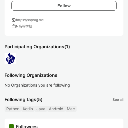
Follow
public
https://soprog.me
work
N高等学校
Participating Organizations
(1)
Following Organizations
No Organizations you are following
Following tags
(5)
See all
Python
Kotlin
Java
Android
Mac
Followees