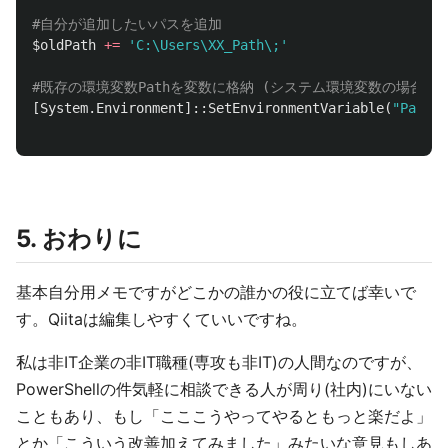
#自分が追加したいパスを追加
$oldPath
+=
'C:\Users\XX_Path\;'
#既存の環境変数Pathを変数に格納 (システム環境変数の場合は最後の"
[
System.Environment
]::
SetEnvironmentVariable
(
"Path"
,
5. おわりに
基本自分用メモですがどこかの誰かの役に立てば幸いで
す。Qiitaは編集しやすくていいですね。
私は非IT企業の非IT職種(専攻も非IT)の人間なのですが、
PowerShellの件気軽に相談できる人が周り(社内)にいない
こともあり、もし「こここうやってやるともっと楽だよ」
とか「こういう改善加えてみました」みたいな意見もしあ