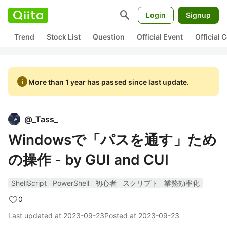
search
Login
Signup
Trend
Stock List
Question
Official Event
Official
info
More than 1 year has passed since last update.
@
_Tass_
Windowsで「パスを通す」ため
の操作 - by GUI and CUI
ShellScript
PowerShell
初心者
スクリプト
業務効率化
0
Last updated at
2023-09-23
Posted at
2023-09-23