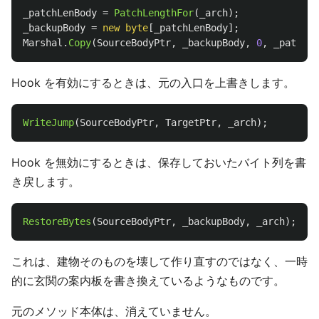
_patchLenBody
=
PatchLengthFor
(
_arch
);
_backupBody
=
new
byte
[
_patchLenBody
];
Marshal
.
Copy
(
SourceBodyPtr
,
_backupBody
,
0
,
_patchLe
Hook を有効にするときは、元の入口を上書きします。
WriteJump
(
SourceBodyPtr
,
TargetPtr
,
_arch
);
Hook を無効にするときは、保存しておいたバイト列を書
き戻します。
RestoreBytes
(
SourceBodyPtr
,
_backupBody
,
_arch
);
これは、建物そのものを壊して作り直すのではなく、一時
的に玄関の案内板を書き換えているようなものです。
元のメソッド本体は、消えていません。