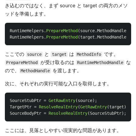
き込むのではなく、まず source と target の両方のメソ
ッドを準備します。
RuntimeHelpers
.
PrepareMethod
(
source
.
MethodHandle
);
RuntimeHelpers
.
PrepareMethod
(
target
.
MethodHandle
);
ここでの
と
は
です。
source
target
MethodInfo
が受け取るのは
な
PrepareMethod
RuntimeMethodHandle
ので、
を渡します。
MethodHandle
次に、それぞれの実行可能な入口を取得します。
SourceStubPtr
=
GetRawEntry
(
source
);
TargetPtr
=
ResolveRealEntry
(
GetRawEntry
(
target
));
SourceBodyPtr
=
ResolveRealEntry
(
SourceStubPtr
);
ここには、見落としやすい現実的な問題があります。