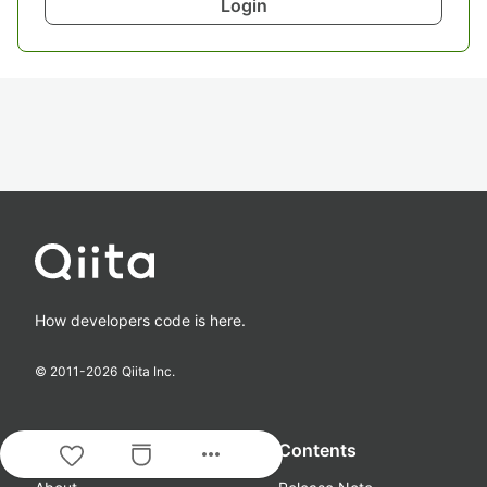
Login
How developers code is here.
© 2011-
2026
Qiita Inc.
Guide & Help
Contents
more_horiz