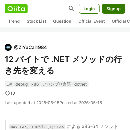
search
Login
Signup
Trend
Stock List
Question
Official Event
Official
@
ZiYuCai1984
12 バイトで .NET メソッドの行
き先を変える
C#
debug
x86
アセンブリ言語
dotnet
10
Last updated at
2026-05-15
Posted at
2026-05-15
による x86-64 メソッド
mov rax, imm64; jmp rax