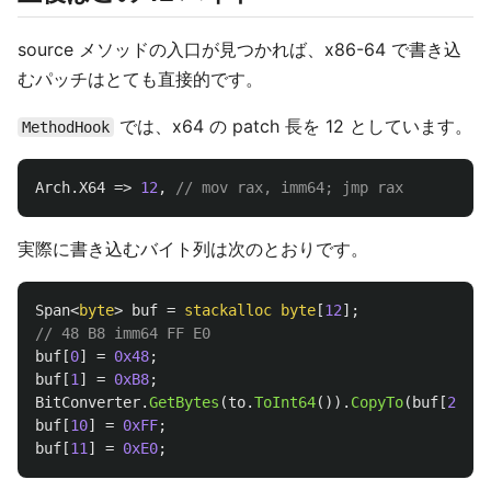
source メソッドの入口が見つかれば、x86-64 で書き込
むパッチはとても直接的です。
では、x64 の patch 長を 12 としています。
MethodHook
Arch
.
X64
=>
12
,
// mov rax, imm64; jmp rax
実際に書き込むバイト列は次のとおりです。
Span
<
byte
>
buf
=
stackalloc
byte
[
12
];
// 48 B8 imm64 FF E0
buf
[
0
]
=
0x48
;
buf
[
1
]
=
0xB8
;
BitConverter
.
GetBytes
(
to
.
ToInt64
()).
CopyTo
(
buf
[
2
..
10
buf
[
10
]
=
0xFF
;
buf
[
11
]
=
0xE0
;