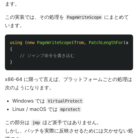
ます。
この実装では、その処理を
にまとめて
PageWriteScope
います。
using
(
new
PageWriteScope
(
from
,
PatchLengthFor
(
arch
)
{
// ジャンプ命令を書き込む
}
x86-64 に限って言えば、プラットフォームごとの処理は
次のようになります。
Windows では
VirtualProtect
Linux / macOS では
mprotect
この部分は
ほど派手ではありません。
jmp
しかし、パッチを実際に反映させるためには欠かせない処