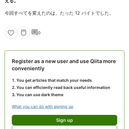
える。
今回すべてを変えたのは、たった 12 バイトでした。
comment
0
Register as a new user and use Qiita more
conveniently
You get articles that match your needs
You can efficiently read back useful information
You can use dark theme
What you can do with signing up
Sign up