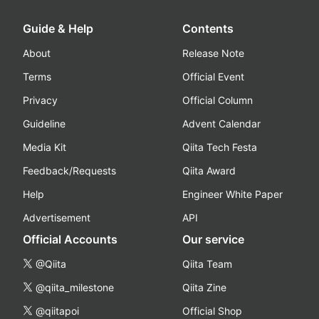
Guide & Help
Contents
About
Release Note
Terms
Official Event
Privacy
Official Column
Guideline
Advent Calendar
Media Kit
Qiita Tech Festa
Feedback/Requests
Qiita Award
Help
Engineer White Paper
Advertisement
API
Official Accounts
Our service
@Qiita
Qiita Team
@qiita_milestone
Qiita Zine
@qiitapoi
Official Shop