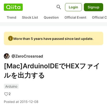
search
Login
Signup
Trend
Stock List
Question
Official Event
Official
info
More than 5 years have passed since last update.
@
ZeroCrossroad
[Mac]ArduinoIDEでHEXファイ
ルを出力する
Arduino
2
Posted at
2015-12-08