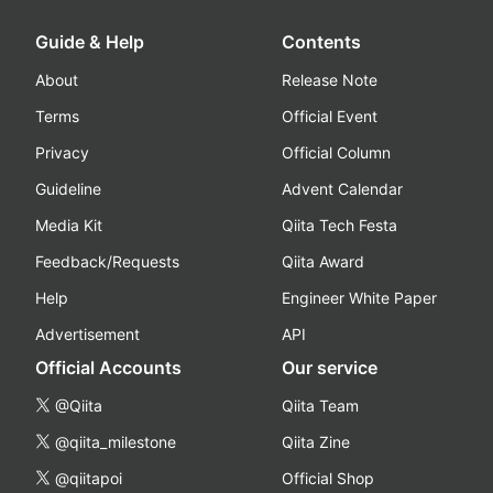
Guide & Help
Contents
About
Release Note
Terms
Official Event
Privacy
Official Column
Guideline
Advent Calendar
Media Kit
Qiita Tech Festa
Feedback/Requests
Qiita Award
Help
Engineer White Paper
Advertisement
API
Official Accounts
Our service
@Qiita
Qiita Team
@qiita_milestone
Qiita Zine
@qiitapoi
Official Shop