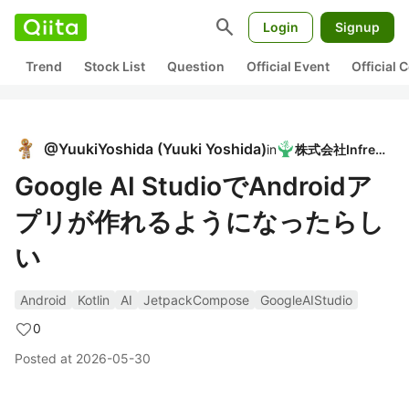
search
Login
Signup
Trend
Stock List
Question
Official Event
Official
@
YuukiYoshida
(
Yuuki Yoshida
)
in
株式会社Infreed
Google AI StudioでAndroidア
プリが作れるようになったらし
い
Android
Kotlin
AI
JetpackCompose
GoogleAIStudio
0
Posted at
2026-05-30