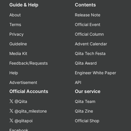
Guide & Help
Contents
About
Release Note
Terms
Official Event
Privacy
Official Column
Guideline
Advent Calendar
Media Kit
Qiita Tech Festa
Feedback/Requests
Qiita Award
Help
Engineer White Paper
Advertisement
API
Official Accounts
Our service
@Qiita
Qiita Team
@qiita_milestone
Qiita Zine
@qiitapoi
Official Shop
Facebook