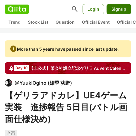
search
Login
Signup
Trend
Stock List
Question
Official Event
Official
info
More than 5 years have passed since last update.
【非公式】某会社設立記念ゲリラ
Advent Calendar
20
Day 10
@
YuukiOgino
(
雄季 荻野
)
【ゲリラアドカレ】UE4ゲーム
実装 進捗報告 5日目(バトル画
面仕様決め)
企画