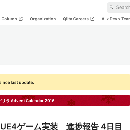
search
open_in_new
open_in_new
al Column
Organization
Qiita Careers
AI x Dev x Tea
ince last update.
ゲリラ
Advent Calendar
2016
UE4ゲーム実装 進捗報告 4日目