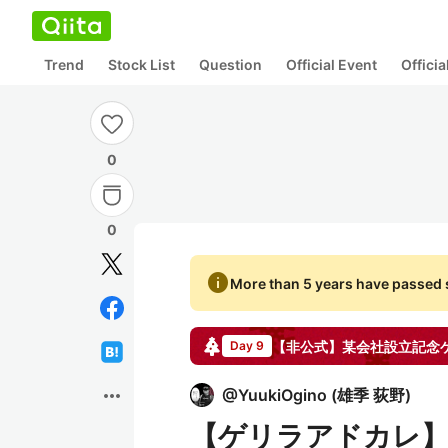
Trend
Stock List
Question
Official Event
Offici
0
0
info
More than 5 years have passed s
【非公式】某会社設立記念
Day 9
more_horiz
@
YuukiOgino
(
雄季 荻野
)
【ゲリラアドカレ】