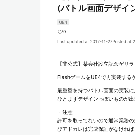
(バトル画面デザイ
UE4
0
Last updated at
2017-11-27
Posted at
2
【非公式】某会社設立記念ゲリラ Adve
FlashゲームをUE4で再実装す
最重量を持つバトル画面の実装に
ひとまずデザインっぽいものが出
・注意
許可を取ってないので通常業務の
びアドカレは完成保証がなければ