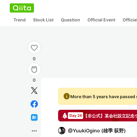
Trend
Stock List
Question
Official Event
Offici
0
0
info
More than 5 years have passed s
【非公式】某会社設立記念
Day 24
more_horiz
@
YuukiOgino
(
雄季 荻野
)