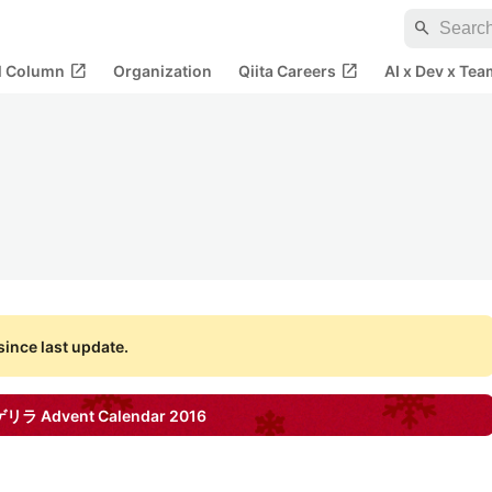
search
open_in_new
open_in_new
al Column
Organization
Qiita Careers
AI x Dev x Tea
ince last update.
ゲリラ
Advent Calendar
2016