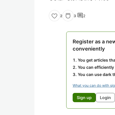
comment
3
2
2
Register as a ne
conveniently
You get articles t
You can efficiently
You can use dark 
What you can do with si
Sign up
Login