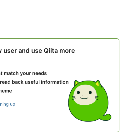
w user and use Qiita more
hat match your needs
 read back useful information
theme
gning up