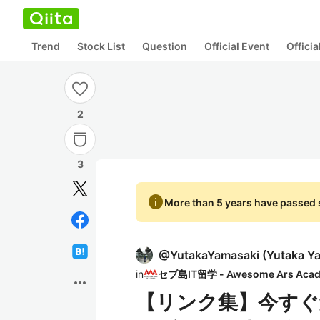
Trend
Stock List
Question
Official Event
Offici
2
3
info
More than 5 years have passed s
@
YutakaYamasaki
(
Yutaka Y
in
more_horiz
【リンク集】今すぐ