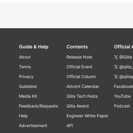
Guide & Help
Contents
Official
About
Release Note
@Qiita
Terms
Official Event
@qiita
Privacy
Official Column
@qiita
Guideline
Advent Calendar
Faceboo
Media Kit
Qiita Tech Festa
YouTube
Feedback/Requests
Qiita Award
Podcast
Help
Engineer White Paper
Advertisement
API