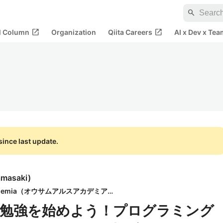
search
open_in_new
open_in_new
al Column
Organization
Qiita Careers
AI x Dev x Tea
ince last update.
amasaki
)
セブ島IT留学 - Awesome Ars Academia（オウサムアルスアカデミア）
勉強を始めよう！プログラミング