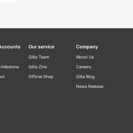
 Accounts
Our service
Company
Qiita Team
About Us
_milestone
Qiita Zine
Careers
poi
Official Shop
Qiita Blog
k
News Release