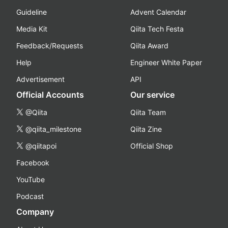
Guideline
Advent Calendar
Media Kit
Qiita Tech Festa
Feedback/Requests
Qiita Award
Help
Engineer White Paper
Advertisement
API
Official Accounts
Our service
@Qiita
Qiita Team
@qiita_milestone
Qiita Zine
@qiitapoi
Official Shop
Facebook
YouTube
Podcast
Company