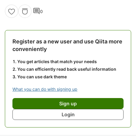
comment
0
Register as a new user and use Qiita more
conveniently
You get articles that match your needs
You can efficiently read back useful information
You can use dark theme
What you can do with signing up
Sign up
Login