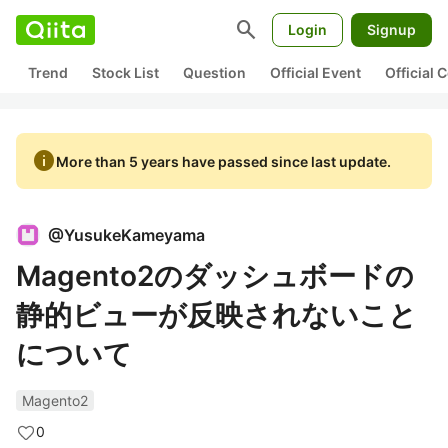
search
Login
Signup
Trend
Stock List
Question
Official Event
Official
info
More than 5 years have passed since last update.
@
YusukeKameyama
Magento2のダッシュボードの
静的ビューが反映されないこと
について
Magento2
0