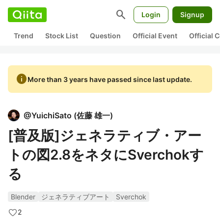
search
Login
Signup
Trend
Stock List
Question
Official Event
Official
info
More than 3 years have passed since last update.
@
YuichiSato
(
佐藤 雄一
)
[普及版]ジェネラティブ・アー
トの図2.8をネタにSverchokす
る
Blender
ジェネラティブアート
Sverchok
2