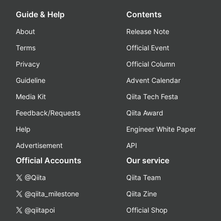
Guide & Help
Contents
About
Release Note
Terms
Official Event
Privacy
Official Column
Guideline
Advent Calendar
Media Kit
Qiita Tech Festa
Feedback/Requests
Qiita Award
Help
Engineer White Paper
Advertisement
API
Official Accounts
Our service
@Qiita
Qiita Team
@qiita_milestone
Qiita Zine
@qiitapoi
Official Shop