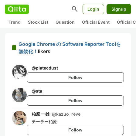
search
Login
Signup
Trend
Stock List
Question
Official Event
Official
Google Chrome の Software Reporter Toolを
無効化！
likers
@
platecdust
Follow
@
sta
Follow
柏原 一雄
@
kazuo_reve
テーラー柏原
Follow