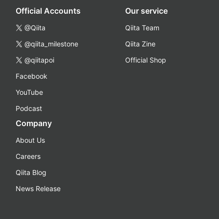
Official Accounts
Our service
@Qiita
Qiita Team
@qiita_milestone
Qiita Zine
@qiitapoi
Official Shop
Facebook
YouTube
Podcast
Company
About Us
Careers
Qiita Blog
News Release