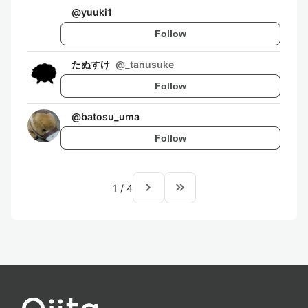
@
yuuki1
Follow
たぬすけ
@
_tanusuke
Follow
@
batosu_uma
Follow
navigate_next
keyboard_double_arrow_right
1
/
4