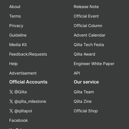
About
Release Note
Terms
Official Event
Privacy
Official Column
Guideline
Advent Calendar
Media Kit
Qiita Tech Festa
Feedback/Requests
Qiita Award
Help
Engineer White Paper
Advertisement
API
Official Accounts
Our service
@Qiita
Qiita Team
@qiita_milestone
Qiita Zine
@qiitapoi
Official Shop
Facebook