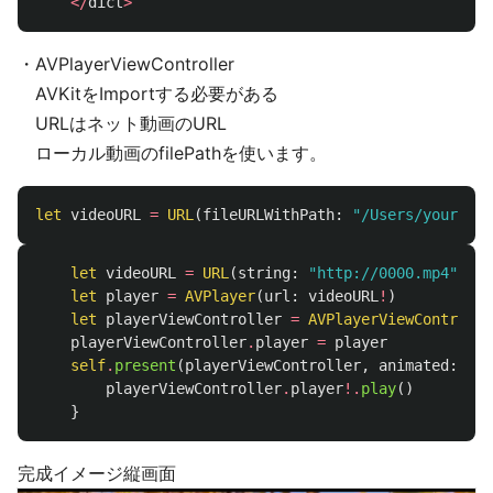
</
dict
>
・AVPlayerViewController
AVKitをImportする必要がある
URLはネット動画のURL
ローカル動画のfilePathを使います。
let
videoURL
=
URL
(
fileURLWithPath
:
"/Users/yourname
let
videoURL
=
URL
(
string
:
"http://0000.mp4"
)
let
player
=
AVPlayer
(
url
:
videoURL
!
)
let
playerViewController
=
AVPlayerViewControlle
playerViewController
.
player
=
player
self
.
present
(
playerViewController
,
animated
:
tru
playerViewController
.
player
!.
play
()
}
完成イメージ縦画面