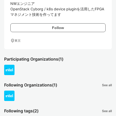
NWエンジニア

OpenStack Cyborg / k8s device pluginを活用したFPGA
マネジメント技術を作ってます
Follow
location_on
東京
Participating Organizations
(1)
Following Organizations
(1)
See all
Following tags
(2)
See all