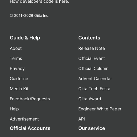
How developers code is here.
© 2011-
2026
Qiita Inc.
Guide & Help
Contents
About
Release Note
Terms
Official Event
Privacy
Official Column
Guideline
Advent Calendar
Media Kit
Qiita Tech Festa
Feedback/Requests
Qiita Award
Help
Engineer White Paper
Advertisement
API
Official Accounts
Our service