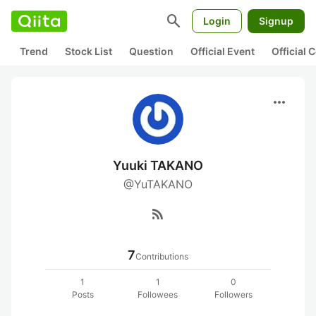
search
Login
Signup
Trend
Stock List
Question
Official Event
Official
more_horiz
Yuuki TAKANO
@YuTAKANO
rss_feed
7
Contributions
1
1
0
Posts
Followees
Followers