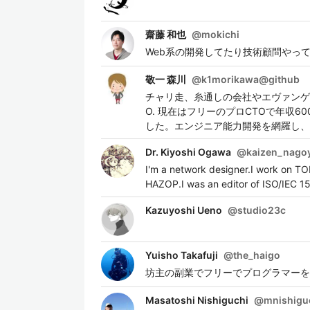
齋藤 和也
@
mokichi
Web系の開発してたり技術顧問やってたり
敬一 森川
@
k1morikawa@github
チャリ走、糸通しの会社やエヴァンゲリ
O. 現在はフリーのプロCTOで年収6
した。エンジニア能力開発を網羅し、
Dr. Kiyoshi Ogawa
@
kaizen_nago
I'm a network designer.I work on T
HAZOP.I was an editor of ISO/IEC 1
Kazuyoshi Ueno
@
studio23c
Yuisho Takafuji
@
the_haigo
坊主の副業でフリーでプログラマーをしています
Masatoshi Nishiguchi
@
mnishigu