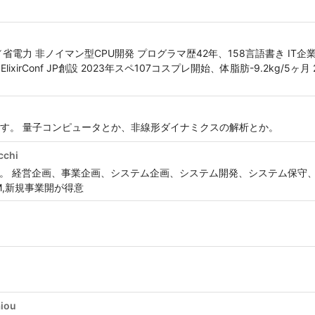
電力 非ノイマン型CPU開発 プログラマ歴42年、158言語書き IT企
ElixirConf JP創設 2023年スペ107コスプレ開始、体脂肪-9.2kg/5ヶ月
す。 量子コンピュータとか、非線形ダイナミクスの解析とか。
cchi
る。 経営企画、事業企画、システム企画、システム開発、システム保守
PM,新規事業開が得意
aiou