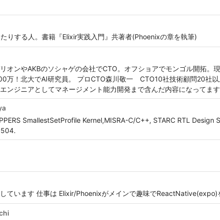
する人。書籍『Elixir実践入門』共著者(Phoenixの章を執筆)
オンやAKBのソシャゲの会社でCTO。オフショアでモンゴル開拓。現ア
000万！北大でAI研究員。 プロCTO森川敬一 CTO10社技術顧問20
エンジニアとしてマネージメント能力開発まで含んだ内容になってます
ya
OPPERS SmallestSetProfile Kernel,MISRA-C/C++, STARC RTL Design S
5504.
 仕事は Elixir/Phoenixがメインで趣味でReactNative(exp
chi