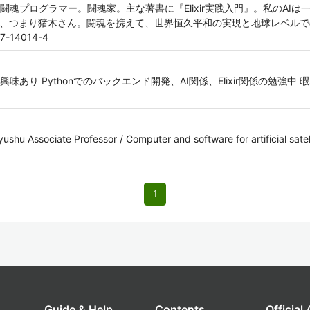
ラマー。闘魂家。主な著書に『Elixir実践入門』。私のAIは一味違う。Artif
んの方のAI、つまり猪木さん。闘魂を携えて、世界恒久平和の実現と地球レベル
97-14014-4
り Pythonでのバックエンド開発、AI関係、Elixir関係の勉強中 暇
ssociate Professor / Computer and software for artificial satell
1
Guide & Help
Contents
Official