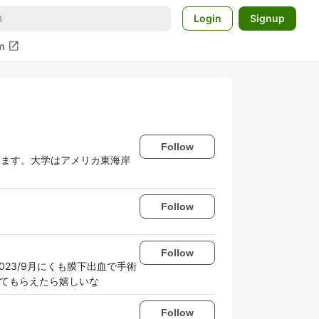
Login
Signup
open_in_new
m
Follow
きてます。大学はアメリカ東海岸
Follow
Follow
い 2023/9月にくも膜下出血で手術
けてもらえたら嬉しいな
Follow