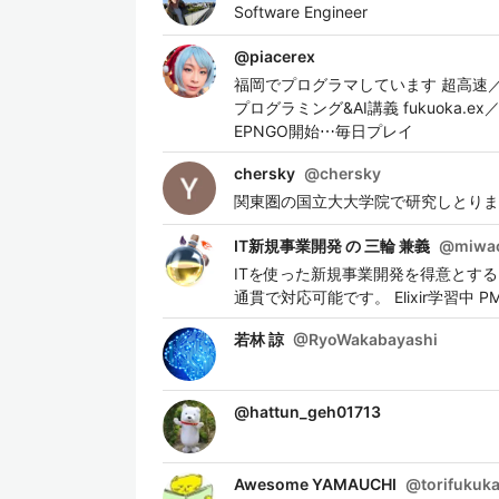
Software Engineer
@
piacerex
福岡でプログラマしています 超高速／省
プログラミング&AI講義 fukuoka.ex／
EPNGO開始⋯毎日プレイ
chersky
@
chersky
関東圏の国立大大学院で研究しとりま
IT新規事業開発 の 三輪 兼義
@
miwa
ITを使った新規事業開発を得意とす
通貫で対応可能です。 Elixir学習中 
若林 諒
@
RyoWakabayashi
@
hattun_geh01713
Awesome YAMAUCHI
@
torifukuk