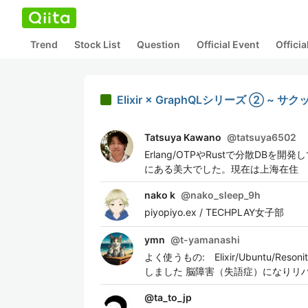
Trend
Stock List
Question
Official Event
Offici
Elixir × GraphQLシリーズ ② ~ サクッと 
Tatsuya Kawano
@
tatsuya6502
Erlang/OTPやRustで分散D
にある美大でした。現在は上海在住
nako k
@
nako_sleep_9h
piyopiyo.ex / TECHPLAY女子部
ymn
@
t-yamanashi
よく使うもの: Elixir/Ubuntu/
しました 脳障害（失語症）になりリハ
@
ta_to_jp