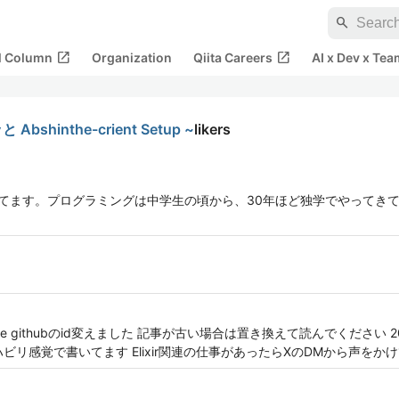
search
open_in_new
open_in_new
al Column
Organization
Qiita Careers
AI x Dev x Tea
Abshinthe-crient Setup ~
likers
Bを開発してます。プログラミングは中学生の頃から、30年ほど独学でやって
Resonite githubのid変えました 記事が古い場合は置き換えて読んでくださ
ビリ感覚で書いてます Elixir関連の仕事があったらXのDMから声をか