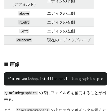
エディタの下側
（デフォルト）
エディタの上側
above
エディタの右側
right
エディタの左側
left
現在のエディタグループ
current
■ 画像
"latex-workshop.intellisense.includegraphics.preview
の際にファイル名を補完することが出
\includegraphics
来る。
また、
の上にマウスポインタを置くと
\includegraphics