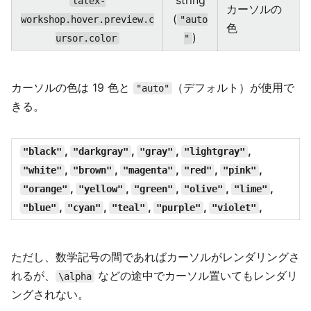
latex-
カーソルの
(
workshop.hover.preview.c
"auto
色
)
ursor.color
"
カーソルの色は 19 色と
（デフォルト）が使用で
"auto"
きる。
,
,
,
,
"black"
"darkgray"
"gray"
"lightgray"
,
,
,
,
,
"white"
"brown"
"magenta"
"red"
"pink"
,
,
,
,
,
"orange"
"yellow"
"green"
"olive"
"lime"
,
,
,
,
,
"blue"
"cyan"
"teal"
"purple"
"violet"
ただし、数学記号の間であればカーソルがレンダリングさ
れるが、
などの途中でカーソル置いてもレンダリ
\alpha
ングされない。