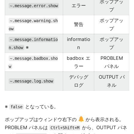
ポップアッ
エラー
~.message.error.show
プ
ポップアッ
~.message.warning.sh
警告
プ
ow
informatio
ポップアッ
~.message.informatio
※
n
プ
n.show
badbox エ
PROBLEM
~.message.badbox.sho
ラー
パネル
w
デバッグ
OUTPUT パ
~.message.log.show
ログ
ネル
※
となっている。
false
ポップアップはウィンドウ右下の
から表示される。
PROBLEM パネルは
から、OUTPUT パネ
Ctrl+Shift+M