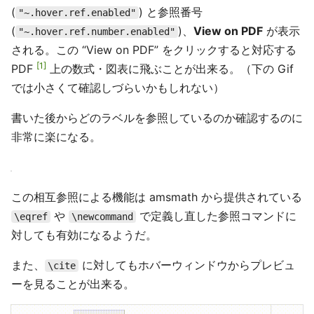
(
) と参照番号
"~.hover.ref.enabled"
(
)、
View on PDF
が表示
"~.hover.ref.number.enabled"
される。この “View on PDF” をクリックすると対応する
1
PDF
上の数式・図表に飛ぶことが出来る。（下の Gif
では小さくて確認しづらいかもしれない）
書いた後からどのラベルを参照しているのか確認するのに
非常に楽になる。
この相互参照による機能は amsmath から提供されている
や
で定義し直した参照コマンドに
\eqref
\newcommand
対しても有効になるようだ。
また、
に対してもホバーウィンドウからプレビュ
\cite
ーを見ることが出来る。