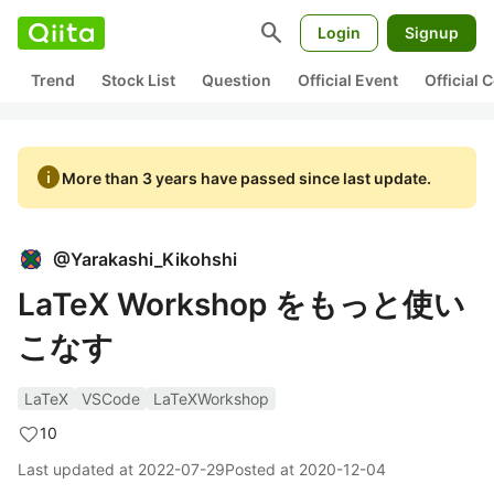
search
Login
Signup
Trend
Stock List
Question
Official Event
Official
info
More than 3 years have passed since last update.
@
Yarakashi_Kikohshi
LaTeX Workshop をもっと使い
こなす
LaTeX
VSCode
LaTeXWorkshop
10
Last updated at
2022-07-29
Posted at
2020-12-04