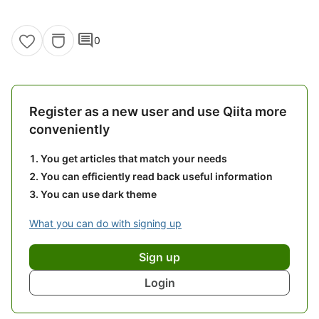
comment
0
Register as a new user and use Qiita more
conveniently
You get articles that match your needs
You can efficiently read back useful information
You can use dark theme
What you can do with signing up
Sign up
Login