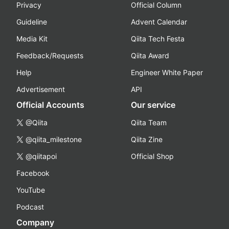
Privacy
Official Column
Guideline
Advent Calendar
Media Kit
Qiita Tech Festa
Feedback/Requests
Qiita Award
Help
Engineer White Paper
Advertisement
API
Official Accounts
Our service
@Qiita
Qiita Team
@qiita_milestone
Qiita Zine
@qiitapoi
Official Shop
Facebook
YouTube
Podcast
Company