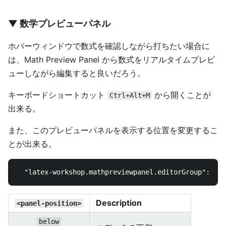
▼ 数学プレビューパネル
ホバーウィンドウで数式を確認しながら打ちたい場合に
は、Math Preview Panel から数式をリアルタイムプレビ
ューしながら編集すると良いだろう。
キーボードショートカット
から開くことが
Ctrl+Alt+M
出来る。
また、このプレビューパネルを表示する位置を変更するこ
とが出来る。
"latex-workshop.mathpreviewpanel.editorGroup"
:
"<p
Description
<panel-position>
below