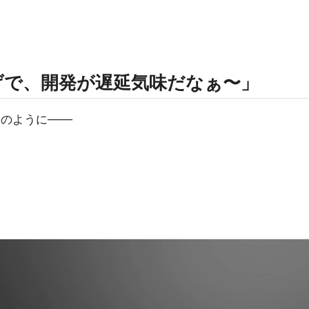
げで、開発が遅延気味だなぁ〜」
のように───