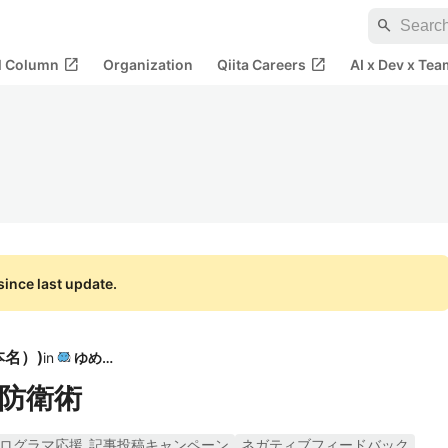
search
open_in_new
open_in_new
al Column
Organization
Qiita Careers
AI x Dev x Tea
ince last update.
本名）
)
in
ゆめみ
防衛術
ログラマ応援_記事投稿キャンペーン
ネガティブフィードバック