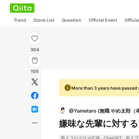
Trend
Stock List
Question
Official Event
Offici
304
105
info
More than 3 years have passed s
@
Yametaro
(
無職 やめ太郎（
嫌味な先輩に対する
more_horiz
新人プログラマ応援
ChatGPT
新人プ