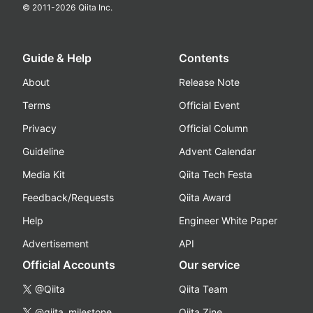
© 2011-
2026
Qiita Inc.
Guide & Help
Contents
About
Release Note
Terms
Official Event
Privacy
Official Column
Guideline
Advent Calendar
Media Kit
Qiita Tech Festa
Feedback/Requests
Qiita Award
Help
Engineer White Paper
Advertisement
API
Official Accounts
Our service
@Qiita
Qiita Team
@qiita_milestone
Qiita Zine