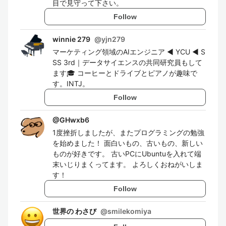
目で見守って下さい。
Follow
winnie 279
@
yjn279
マーケティング領域のAIエンジニア ◀︎ YCU ◀︎ S
SS 3rd｜データサイエンスの共同研究員もして
ます🎓 コーヒーとドライブとピアノが趣味で
す。INTJ。
Follow
@
GHwxb6
1度挫折しましたが、またプログラミングの勉強
を始めました！ 面白いもの、古いもの、新しい
ものが好きです。 古いPCにUbuntuを入れて端
末いじりまくってます。 よろしくおねがいしま
す！
Follow
世界の わさび
@
smilekomiya