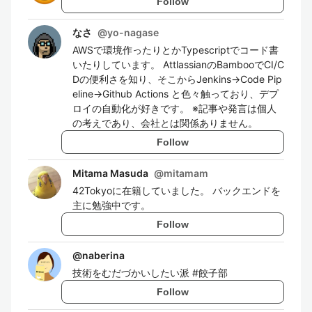
Follow
なさ
@
yo-nagase
AWSで環境作ったりとかTypescriptでコード書
いたりしています。 AttlassianのBambooでCI/C
Dの便利さを知り、そこからJenkins→Code Pip
eline→Github Actions と色々触っており、デプ
ロイの自動化が好きです。 ※記事や発言は個人
の考えであり、会社とは関係ありません。
Follow
Mitama Masuda
@
mitamam
42Tokyoに在籍していました。 バックエンドを
主に勉強中です。
Follow
@
naberina
技術をむだづかいしたい派 #餃子部
Follow