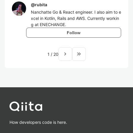
@
rubita
Nanchatte Go & React engineer. I also aim to e
xcel in Kotlin, Rails and AWS. Currently workin
g at ENECHANGE.
Follow
navigate_next
keyboard_double_arrow_right
1
/
20
How developers code is here.