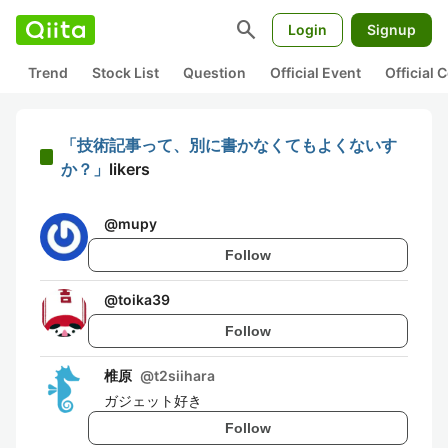
search
Login
Signup
Trend
Stock List
Question
Official Event
Official
「技術記事って、別に書かなくてもよくないす
か？」
likers
@
mupy
Follow
@
toika39
Follow
椎原
@
t2siihara
ガジェット好き
Follow