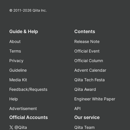
© 2011-
2026
Qiita Inc.
Guide & Help
Contents
About
Release Note
Terms
Official Event
Privacy
Official Column
Guideline
Advent Calendar
Media Kit
Qiita Tech Festa
Feedback/Requests
Qiita Award
Help
Engineer White Paper
Advertisement
API
Official Accounts
Our service
@Qiita
Qiita Team