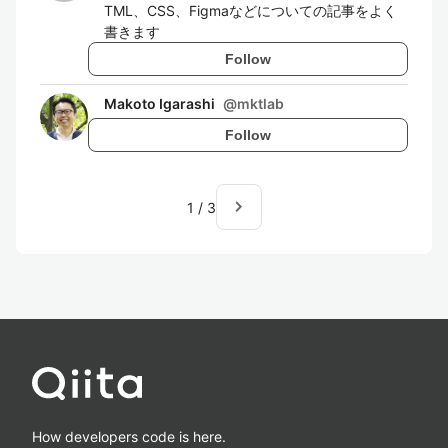
TML、CSS、Figmaなどについての記事をよく
書きます
Follow
Makoto Igarashi
@
mktlab
Follow
navigate_next
1
/
3
How developers code is here.