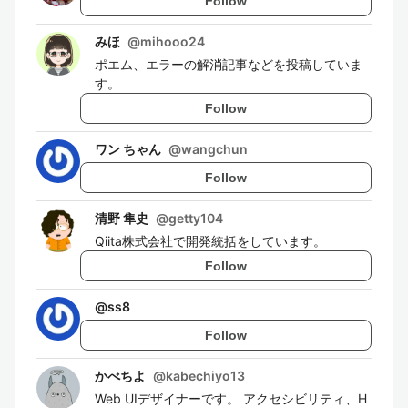
Follow
みほ
@
mihooo24
ポエム、エラーの解消記事などを投稿していま
す。
Follow
ワン ちゃん
@
wangchun
Follow
清野 隼史
@
getty104
Qiita株式会社で開発統括をしています。
Follow
@
ss8
Follow
かべちよ
@
kabechiyo13
Web UIデザイナーです。 アクセシビリティ、H