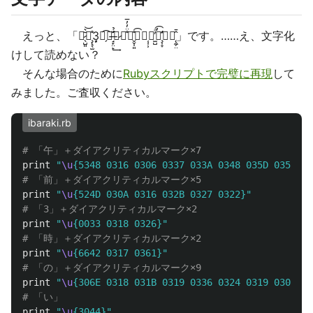
えっと、「午̷̖̺͈̆͛͝前̧̢̖̫̊3̘̦時̗͡の̶̛̘̙̤̙̌̉͢い̷゙̊̈̓̓̅ば̬̬̩͈̊͡ら゙̜̩̹ぎ̫̺̓ͣ̕͡げ̧̛̩̞̽ん゙̨̼̗̤̂̄」です。……え、文字化
けして読めない？
そんな場合のために
Rubyスクリプトで完璧に再現
して
みました。ご査収ください。
ibaraki.rb
# 「午」＋ダイアクリティカルマーク×7
print
"
\u
{5348 0316 0306 0337 033A 0348 035D 035B}"
# 「前」＋ダイアクリティカルマーク×5
print
"
\u
{524D 030A 0316 032B 0327 0322}"
# 「3」＋ダイアクリティカルマーク×2
print
"
\u
{0033 0318 0326}"
# 「時」＋ダイアクリティカルマーク×2
print
"
\u
{6642 0317 0361}"
# 「の」＋ダイアクリティカルマーク×9
print
"
\u
{306E 0318 031B 0319 0336 0324 0319 030C 03
# 「い」
print
"
\u
{3044}"