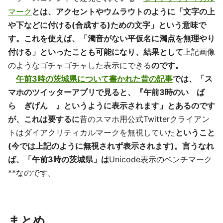
マーク
とは、アクセントやウムラウトのように「文字の上
や下などに付ける(合成する)ための文字」という意味で
す。これを使えば、「濁音がない平仮名に濁点を無理やり
付ける」といったことも可能になり、結果として
上記画像
のようなゴチャゴチャした表示にできる
のです。
午前3時の茨城県について書かれた昔の記事
では、「ス
マホのツイッターアプリで見ると、『午前3時のい゙ば
ら゙ぎげん゙』というように表示されます」とあるのです
が、これは要するに
昔のスマホ用公式Twitterクライアン
トはダイアクリティカルマークを無視していた
ということ
(今では上記のように無視されず表示されます)。言うなれ
ば、「午前3時の茨城県」は
Unicode表示のベンチマーク
**なのです。
まとめ