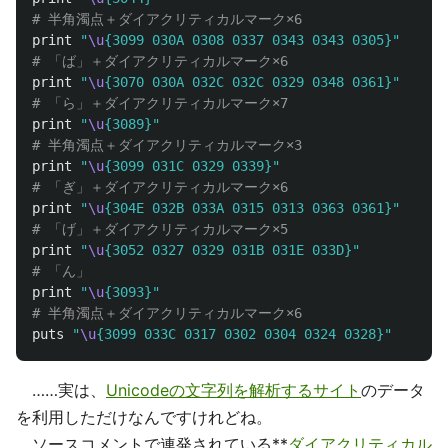
# 半角濁点＋ダイアクリティカルマーク×6
print
"
\u
{3099 030A 0308 0337 0343 0343 0305}"
# 「ば」＋ダイアクリティカルマーク×6
print
"
\u
{3070 030A 032C 032C 0329 0348 0361}"
# 「ら」＋ダイアクリティカルマーク×7
print
"
\u
{3089}"
# 半角濁点＋ダイアクリティカルマーク×3
print
"
\u
{3099 031C 0329 0339}"
# 「ぎ」＋ダイアクリティカルマーク×6
print
"
\u
{304E 032B 033A 0315 0313 0363 0361}"
# 「げ」＋ダイアクリティカルマーク×5
print
"
\u
{3052 0327 0329 031B 031E 033D}"
# 「ん」
print
"
\u
{3093}"
# 半角濁点＋ダイアクリティカルマーク×6
puts
"
\u
{3099 033C 0317 0302 0304 0324 0328}"
……実は、
Unicodeの文字列を解析するサイト
のデータ
を利用しただけなんですけれどね。
ソースコメントで連発されている**
ダイアクリティカル