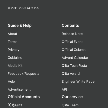
© 2011-
2026
Qiita Inc.
Guide & Help
Contents
About
Release Note
Terms
Official Event
Privacy
Official Column
Guideline
Advent Calendar
Media Kit
Qiita Tech Festa
Feedback/Requests
Qiita Award
Help
Engineer White Paper
Advertisement
API
Official Accounts
Our service
@Qiita
Qiita Team