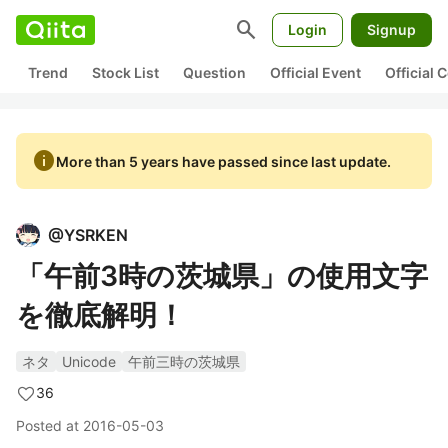
search
Login
Signup
Trend
Stock List
Question
Official Event
Official
info
More than 5 years have passed since last update.
@
YSRKEN
「午前3時の茨城県」の使用文字
を徹底解明！
ネタ
Unicode
午前三時の茨城県
36
Posted at
2016-05-03