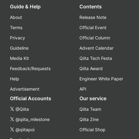
Guide & Help
Contents
About
Release Note
Terms
Official Event
Privacy
Official Column
Guideline
Advent Calendar
Media Kit
Qiita Tech Festa
Feedback/Requests
Qiita Award
Help
Engineer White Paper
Advertisement
API
Official Accounts
Our service
@Qiita
Qiita Team
@qiita_milestone
Qiita Zine
@qiitapoi
Official Shop