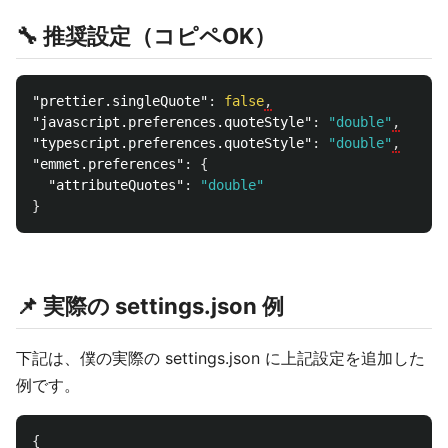
🔧 推奨設定（コピペOK）
"prettier.singleQuote"
:
false
,
"javascript.preferences.quoteStyle"
:
"double"
,
"typescript.preferences.quoteStyle"
:
"double"
,
"emmet.preferences"
:
{
"attributeQuotes"
:
"double"
}
📌 実際の settings.json 例
下記は、僕の実際の settings.json に上記設定を追加した
例です。
{