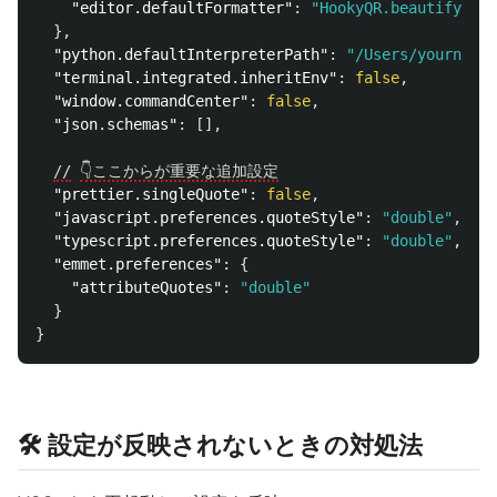
"editor.defaultFormatter"
:
"HookyQR.beautify"
},
"python.defaultInterpreterPath"
:
"/Users/yourname/
"terminal.integrated.inheritEnv"
:
false
,
"window.commandCenter"
:
false
,
"json.schemas"
:
[],
//
👇ここからが重要な追加設定
"prettier.singleQuote"
:
false
,
"javascript.preferences.quoteStyle"
:
"double"
,
"typescript.preferences.quoteStyle"
:
"double"
,
"emmet.preferences"
:
{
"attributeQuotes"
:
"double"
}
}
🛠 設定が反映されないときの対処法