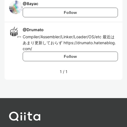
@
8ayac
Follow
@
Drumato
Compiler/Assembler/Linker/Loader/OS/etc 最近は
あまり更新しておらず https://drumato.hatenablog.
com/
Follow
1
/
1