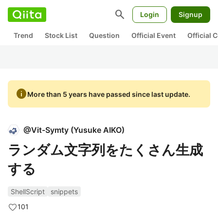
search
Login
Signup
Trend
Stock List
Question
Official Event
Official
info
More than 5 years have passed since last update.
@
Vit-Symty
(
Yusuke AIKO
)
ランダム文字列をたくさん生成
する
ShellScript
snippets
101