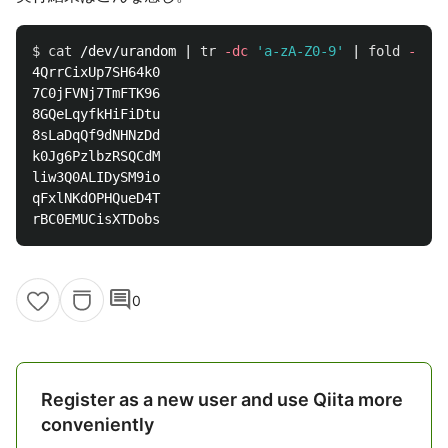
$ 
cat
 /dev/urandom | 
tr
-dc
'a-zA-Z0-9'
 | 
fold
-w
 16
4QrrCixUp7SH64k0

7C0jFVNj7TmFTK96

8GQeLqyfkHiFiDtu

8sLaDqQf9dNHNzDd

k0Jg6PzlbzRSQCdM

liw3Q0ALIDySM9io

qFxlNKdOPHQueD4T

comment
0
Register as a new user and use Qiita more
conveniently