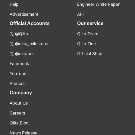
Help
Engineer White Paper
Advertisement
API
Official Accounts
Our service
@Qiita
Qiita Team
@qiita_milestone
Qiita Zine
@qiitapoi
Official Shop
Facebook
YouTube
Podcast
Company
About Us
Careers
Qiita Blog
News Release