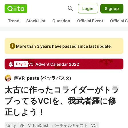
search
Login
Signup
Trend
Stock List
Question
Official Event
Official
info
More than 3 years have passed since last update.
VCI
Advent Calendar
2022
Day 3
@
VR_pasta
(
ベッラパスタ
)
太古に作ったコライダーがトラ
ブってるVCIを、我武者羅に修
正しよう！
Unity
VR
VirtualCast
バーチャルキャスト
VCI