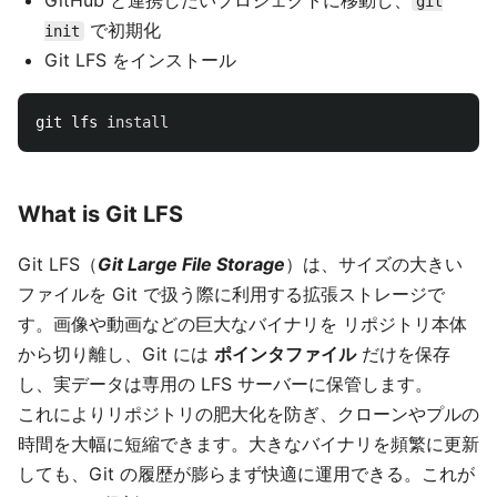
GitHub と連携したいプロジェクトに移動し、
git
で初期化
init
Git LFS をインストール
git lfs 
install
What is Git LFS
Git LFS（
Git Large File Storage
）は、サイズの大きい
ファイルを Git で扱う際に利用する拡張ストレージで
す。画像や動画などの巨大なバイナリを リポジトリ本体
から切り離し、Git には
ポインタファイル
だけを保存
し、実データは専用の LFS サーバーに保管します。
これによりリポジトリの肥大化を防ぎ、クローンやプルの
時間を大幅に短縮できます。大きなバイナリを頻繁に更新
しても、Git の履歴が膨らまず快適に運用できる。これが