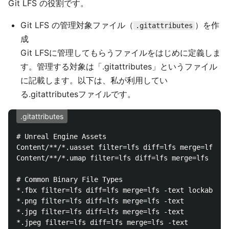
Git LFS の役割です。
Git LFS の管理対象ファイル（
）を作
.gitattributes
成
Git LFSに管理してもらうファイルをはじめに定義しま
す。管理する対象は「.gitattributes」というファイル
に記載します。以下は、私が利用してい
る.gitattributesファイルです。
.gitattributes
# Unreal Engine Assets

Content/**/*.uasset filter=lfs diff=lfs merge=lfs -t
Content/**/*.umap filter=lfs diff=lfs merge=lfs -tex
# Common Binary File Types

*.fbx filter=lfs diff=lfs merge=lfs -text lockable

*.png filter=lfs diff=lfs merge=lfs -text

*.jpg filter=lfs diff=lfs merge=lfs -text

*.jpeg filter=lfs diff=lfs merge=lfs -text
