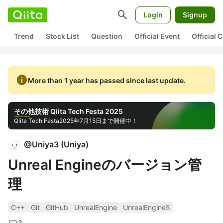
search
Login
Signup
Trend
Stock List
Question
Official Event
Official
info
More than 1 year has passed since last update.
その他技術 Qiita Tech Festa 2025
Qiita Tech Festa
2025年7月15日まで開催中！
@
Uniya3
(
Uniya
)
Unreal Engineのバージョン管
理
C++
Git
GitHub
UnrealEngine
UnrealEngine5
3