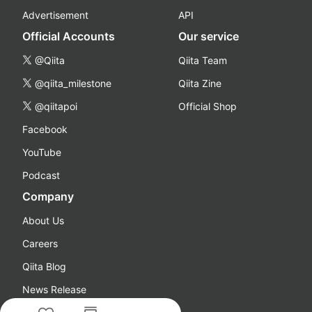
Advertisement
API
Official Accounts
Our service
@Qiita
Qiita Team
@qiita_milestone
Qiita Zine
@qiitapoi
Official Shop
Facebook
YouTube
Podcast
Company
About Us
Careers
Qiita Blog
News Release