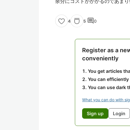
余分にコストがかかるのであまり
comment
5
0
4
Register as a ne
conveniently
You get articles t
You can efficiently
You can use dark 
What you can do with si
Sign up
Login