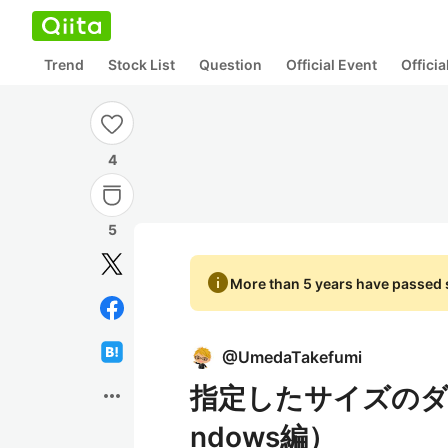
Trend
Stock List
Question
Official Event
Offici
4
5
info
More than 5 years have passed s
@
UmedaTakefumi
指定したサイズのダ
more_horiz
ndows編）