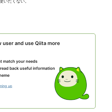
使いたくない。
w user and use Qiita more
hat match your needs
 read back useful information
theme
gning up