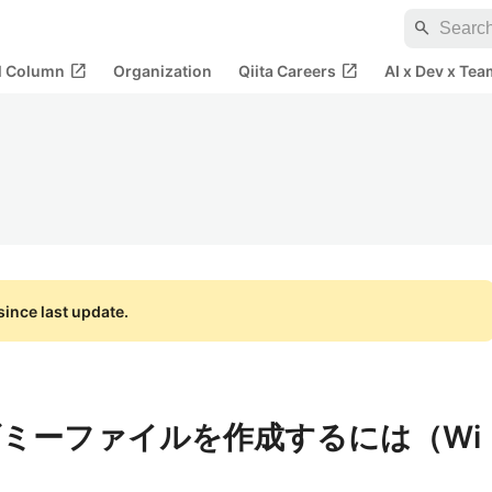
search
open_in_new
open_in_new
al Column
Organization
Qiita Careers
AI x Dev x Tea
ince last update.
ミーファイルを作成するには（Wi