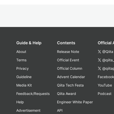
Guide & Help
Contents
Official
About
Release Note
@Qiita
Terms
Official Event
@qiita
Privacy
Official Column
@qiita
Guideline
Advent Calendar
Faceboo
Media Kit
Qiita Tech Festa
YouTube
Feedback/Requests
Qiita Award
Podcast
Help
Engineer White Paper
Advertisement
API