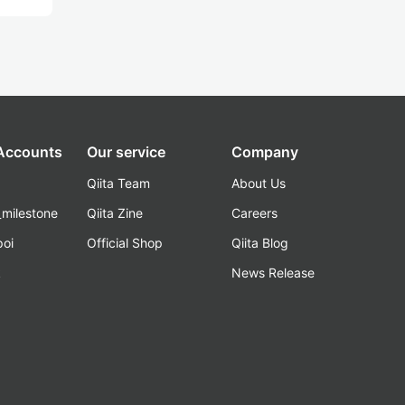
 Accounts
Our service
Company
Qiita Team
About Us
_milestone
Qiita Zine
Careers
poi
Official Shop
Qiita Blog
k
News Release