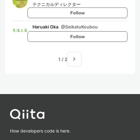
テクニカルディレクター
Follow
Haruaki Oka
@
SeikatuKoubou
Follow
navigate_next
1
/
2
How developers code is here.