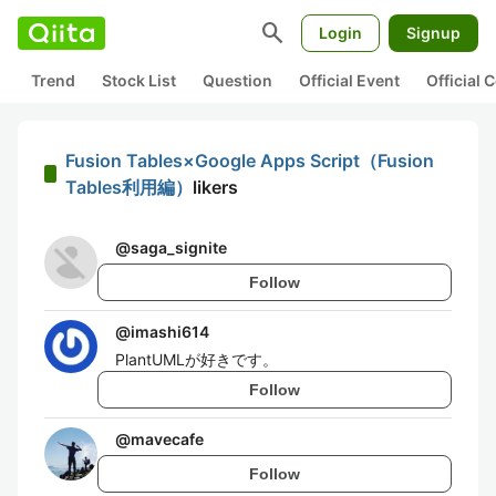
search
Login
Signup
Trend
Stock List
Question
Official Event
Official
Fusion Tables×Google Apps Script（Fusion
Tables利用編）
likers
@
saga_signite
Follow
@
imashi614
PlantUMLが好きです。
Follow
@
mavecafe
Follow