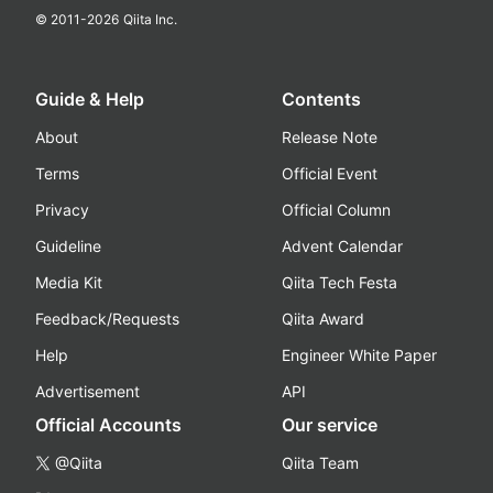
© 2011-
2026
Qiita Inc.
Guide & Help
Contents
About
Release Note
Terms
Official Event
Privacy
Official Column
Guideline
Advent Calendar
Media Kit
Qiita Tech Festa
Feedback/Requests
Qiita Award
Help
Engineer White Paper
Advertisement
API
Official Accounts
Our service
@Qiita
Qiita Team