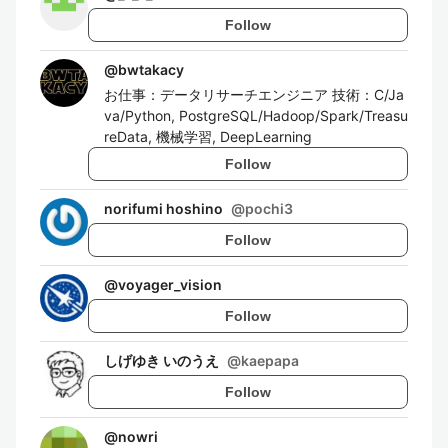
Follow
@
bwtakacy
お仕事：データリサーチエンジニア 技術：C/Ja
va/Python, PostgreSQL/Hadoop/Spark/Treasu
reData, 機械学習, DeepLearning
Follow
norifumi hoshino
@
pochi3
Follow
@
voyager_vision
Follow
しげゆき いのうえ
@
kaepapa
Follow
@
nowri