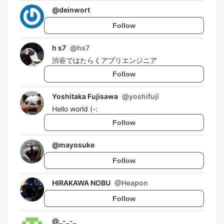
@
deinwort
Follow
h s7
@
hs7
渋谷ではたらくアプリエンジニア
Follow
Yoshitaka Fujisawa
@
yoshifuji
Hello world (-:
Follow
@
mayosuke
Follow
HIRAKAWA NOBU
@
Heapon
Follow
@
_-_-_