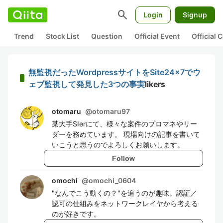
search
Login
Signup
Trend
Stock List
Question
Official Event
Official
無監視だったWordpressサイトをSite24x7でウ
ェブ監視して発見した3つの事実
likers
otomaru
@
otomaru97
某大手SIerにて、様々な案件のプロマネやリー
ダーを務めています。 現場向けの記事を書いて
いこうと思うのでよろしくお願いします。
Follow
omochi
@
omochi_0604
"なんでこう動くの？"を追うのが趣味。認証／
認可の仕組みをネットワークレイヤから考える
のが好きです。