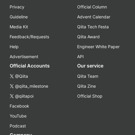
Privacy
Official Column
Guideline
Advent Calendar
Media Kit
Qiita Tech Festa
Feedback/Requests
Qiita Award
Help
Engineer White Paper
Advertisement
API
Official Accounts
Our service
@Qiita
Qiita Team
@qiita_milestone
Qiita Zine
@qiitapoi
Official Shop
Facebook
YouTube
Podcast