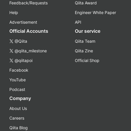
Feedback/Requests
Qiita Award
Help
Engineer White Paper
Advertisement
API
Official Accounts
Our service
@Qiita
Qiita Team
@qiita_milestone
Qiita Zine
@qiitapoi
Official Shop
Facebook
YouTube
Podcast
Company
About Us
Careers
Qiita Blog