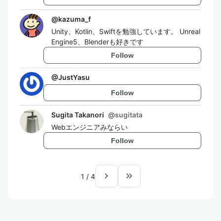
@
kazuma_f
Unity、Kotlin、Swiftを勉強しています。 Unreal
Engine5、Blenderも好きです
Follow
@
JustYasu
Follow
Sugita Takanori
@
sugitata
Webエンジニアみならい
Follow
navigate_next
keyboard_double_arrow_right
1
/
4