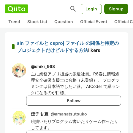
search
Login
Signup
Trend
Stock List
Question
Official Event
Official
sln ファイルと csproj ファイル の関係と特定の
プロジェクトだけビルドする方法
likers
@
shiki_968
主に業務アプリ担当の派遣社員。R6春に情報処
理安全確保支援士に合格（未登録）。 プログラ
ミングは日本語でしたい派。 AtCoder で緑ラン
クになるのが目標。
Follow
燈子 甘夏
@
amanatsutouko
絵描いたりプログラム書いたりゲーム作ったり
してます。