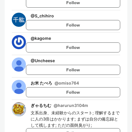
Follow
@
S_chihiro
Follow
@
kagome
Follow
@
Uncheese
Follow
お米 たべろ
@
omiso764
Follow
ぎゃるちむ
@
harurun3104m
文系出身、未経験からのスタート; 理解するまで
に人の3倍はかかります; まずは自分の備忘録と
して残します; ただの面倒臭がり;