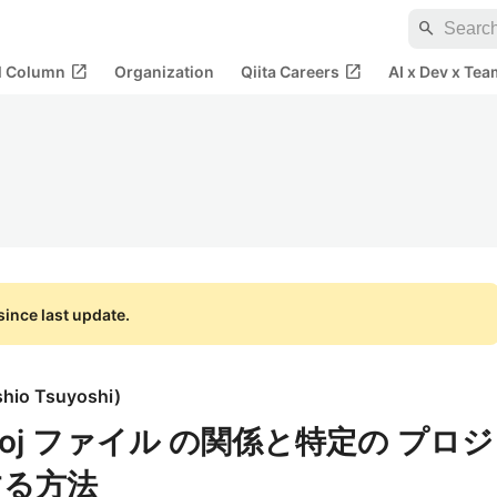
search
open_in_new
open_in_new
al Column
Organization
Qiita Careers
AI x Dev x Tea
ince last update.
hio Tsuyoshi
)
proj ファイル の関係と特定の プロジ
する方法