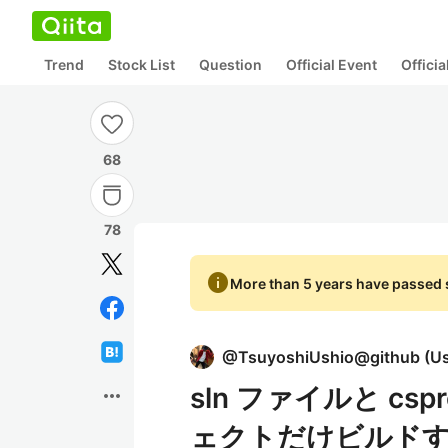
Trend
Stock List
Question
Official Event
Offici
68
78
info
More than 5 years have passed s
@
TsuyoshiUshio@github
(
Us
sln ファイルと cs
more_horiz
ェクトだけビルド