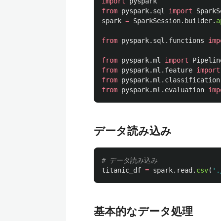
import
pyspark
from
pyspark.sql
import
SparkS
spark
=
SparkSession
.
builder
.
a
from
pyspark.sql.functions
imp
from
pyspark.ml
import
Pipelin
from
pyspark.ml.feature
import
from
pyspark.ml.classification
from
pyspark.ml.evaluation
imp
データ読み込み
titanic_df
=
spark
.
read
.
csv
(
'
.
基本的なデータ処理