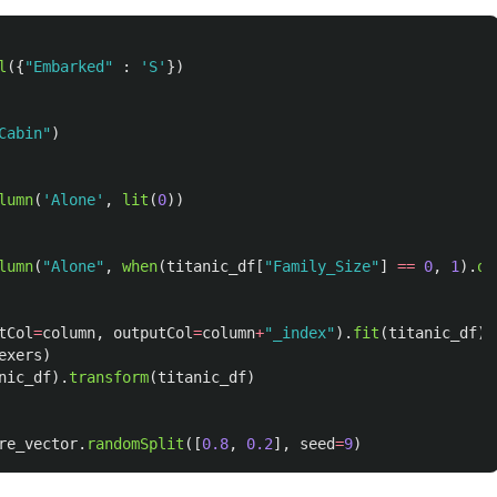
l
({
"
Embarked
"
:
'
S
'
})
Cabin
"
)
lumn
(
'
Alone
'
,
lit
(
0
))
lumn
(
"
Alone
"
,
when
(
titanic_df
[
"
Family_Size
"
]
==
0
,
1
).
ot
tCol
=
column
,
outputCol
=
column
+
"
_index
"
).
fit
(
titanic_df
)
exers
)
nic_df
).
transform
(
titanic_df
)
re_vector
.
randomSplit
([
0.8
,
0.2
],
seed
=
9
)