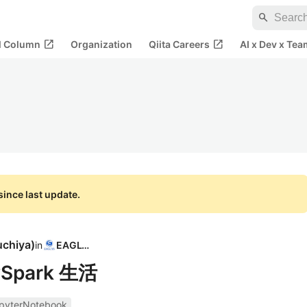
search
open_in_new
open_in_new
al Column
Organization
Qiita Careers
AI x Dev x Tea
ince last update.
uchiya
)
in
EAGLYS
Spark 生活
pyterNotebook