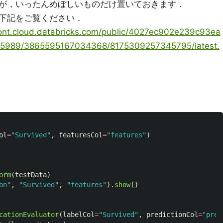
が，いったんめぼしいものだけ置いておきます．
下記をご覧ください．
front.cloud.databricks.com/public/4027ec902e239c93ea
95989/3865595167034368/8175309257345795/latest.
ol
=
"
Survived
"
,
featuresCol
=
"
features
"
)
orm
(
testData
)
on
"
,
"
Survived
"
,
"
features
"
).
show
()
cationEvaluator
(
labelCol
=
"
Survived
"
,
predictionCol
=
"
pred