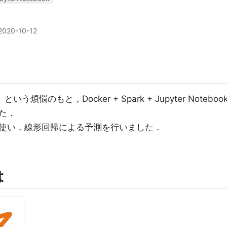
2020-10-12
煩悩のもと，Docker + Spark + Jupyter Noteboo
た．
使い，線形回帰による予測を行いました．
は