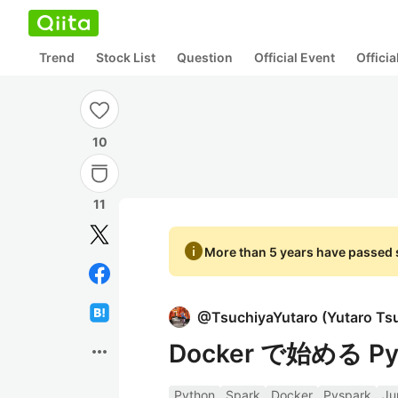
Trend
Stock List
Question
Official Event
Offici
10
11
info
More than 5 years have passed s
@
TsuchiyaYutaro
(
Yutaro Ts
Docker で始める Py
more_horiz
Python
Spark
Docker
Pyspark
Ju