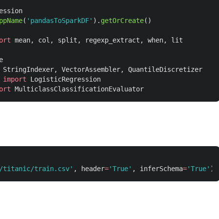
ession
ppName
(
'
pandasToSparkDF
'
).
getOrCreate
()
ort
mean
,
col
,
split
,
regexp_extract
,
when
,
lit
e
StringIndexer
,
VectorAssembler
,
QuantileDiscretizer
import
LogisticRegression
ort
MulticlassClassificationEvaluator
/titanic/train.csv
'
,
header
=
'
True
'
,
inferSchema
=
'
True
'
)