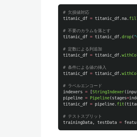
titanic_df
=
titanic_df
.
na
.
fil
titanic_df
=
titanic_df
.
drop
(
"
titanic_df
=
titanic_df
.
withCo
titanic_df
=
titanic_df
.
withCo
indexers
=
[
StringIndexer
(
inpu
pipeline
=
Pipeline
(
stages
=
ind
titanic_df
=
pipeline
.
fit
(
tita
trainingData
,
testData
=
featu