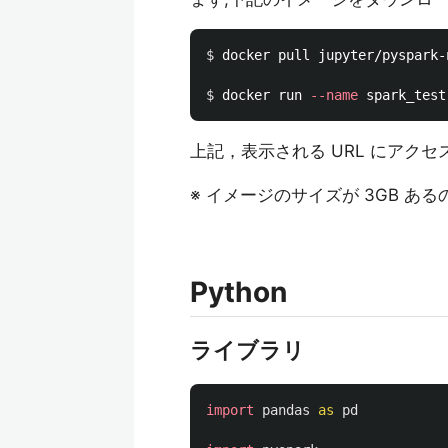
$ 
docker pull jupyter/pyspark-n
$ 
docker run 
--name
 spark_test
上記，表示される URL にアク
※ イメージのサイズが 3GB あ
Python
ライブラリ
import
pandas
as
pd