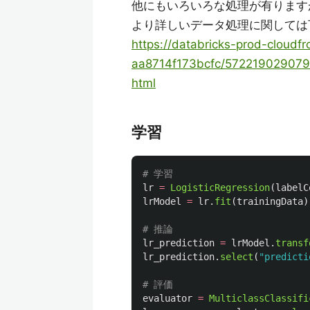
他にもいろいろな処理が有ります
より詳しいデータ処理に関しては
https://databricks-prod-cloud
aa8714f173bcfc/57221902907
html
学習
lr
=
LogisticRegression
(
labelC
lrModel
=
lr
.
fit
(
trainingData
)
lr_prediction
=
lrModel
.
transf
lr_prediction
.
select
(
"
predicti
evaluator
=
MulticlassClassifi