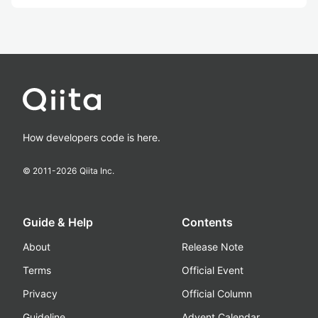
How developers code is here.
© 2011-
2026
Qiita Inc.
Guide & Help
Contents
About
Release Note
Terms
Official Event
Privacy
Official Column
Guideline
Advent Calendar