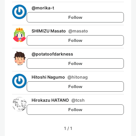
@
morika-t
Follow
SHIMIZU Masato
@
masato
Follow
@
potatoofdarkness
Follow
Hitoshi Nagumo
@
hitonag
Follow
Hirokazu HATANO
@
tcsh
Follow
1
/
1