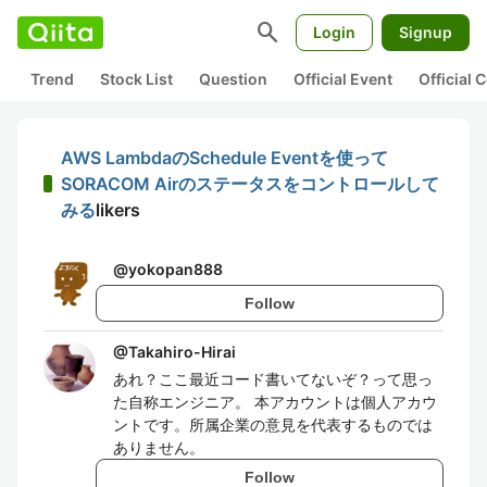
search
Login
Signup
Trend
Stock List
Question
Official Event
Official
AWS LambdaのSchedule Eventを使って
SORACOM Airのステータスをコントロールして
みる
likers
@
yokopan888
Follow
@
Takahiro-Hirai
あれ？ここ最近コード書いてないぞ？って思っ
た自称エンジニア。 本アカウントは個人アカウ
ントです。所属企業の意見を代表するものでは
ありません。
Follow