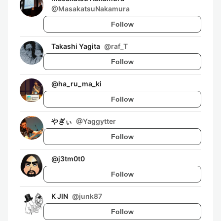
@
MasakatsuNakamura
Follow
Takashi Yagita
@
raf_T
Follow
@
ha_ru_ma_ki
Follow
やぎぃ
@
Yaggytter
Follow
@
j3tm0t0
Follow
K JIN
@
junk87
Follow