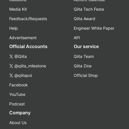
Media Kit
Qiita Tech Festa
Feedback/Requests
Qiita Award
Help
Engineer White Paper
Advertisement
API
Official Accounts
Our service
@Qiita
Qiita Team
@qiita_milestone
Qiita Zine
@qiitapoi
Official Shop
Facebook
YouTube
Podcast
Company
About Us