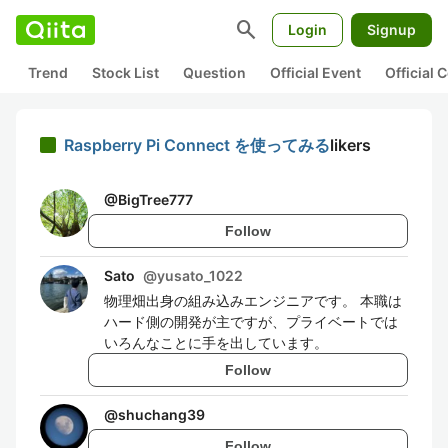
search
Login
Signup
Trend
Stock List
Question
Official Event
Official
Raspberry Pi Connect を使ってみる
likers
@
BigTree777
Follow
Sato
@
yusato_1022
物理畑出身の組み込みエンジニアです。 本職は
ハード側の開発が主ですが、プライベートでは
いろんなことに手を出しています。
Follow
@
shuchang39
Follow