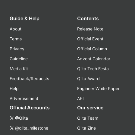
Guide & Help
Contents
About
Release Note
Terms
Official Event
Privacy
Official Column
Guideline
Advent Calendar
Media Kit
Qiita Tech Festa
Feedback/Requests
Qiita Award
Help
Engineer White Paper
Advertisement
API
Official Accounts
Our service
@Qiita
Qiita Team
@qiita_milestone
Qiita Zine