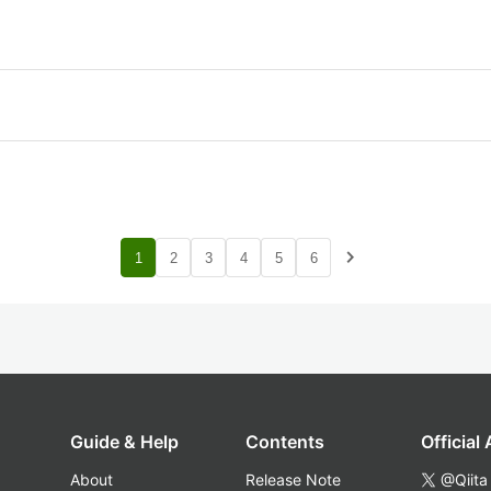
navigate_next
1
2
3
4
5
6
Guide & Help
Contents
Official
About
Release Note
@Qiita