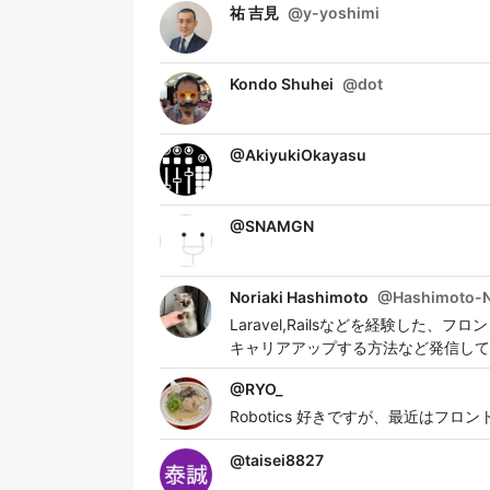
祐 吉見
@
y-yoshimi
Kondo Shuhei
@
dot
@
AkiyukiOkayasu
@
SNAMGN
Noriaki Hashimoto
@
Hashimoto-N
Laravel,Railsなどを経験した
キャリアアップする方法など発信していきます。 h
@
RYO_
Robotics 好きですが、最近はフ
@
taisei8827