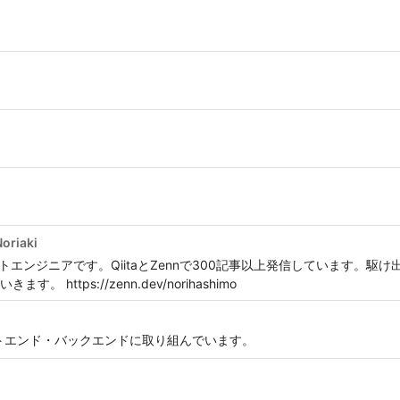
oriaki
、フロントエンジニアです。QiitaとZennで300記事以上発信しています。
ttps://zenn.dev/norihashimo
ロントエンド・バックエンドに取り組んでいます。