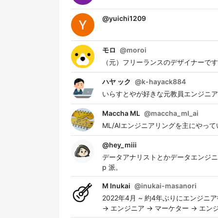
@
yuichi1209
モロ
@
moroi
（元）フリーランスのデザイナーです
ハヤ ック
@
k-hayack884
いらすとやが好きな元教員エンジニア
Maccha ML
@
maccha_ml_ai
ML/AIエンジニアリングを主にやっ
@
hey_miii
データアナリストとかデータエンジニアし
p 派。
M Inukai
@
inukai-masanori
2022年4月 ~ 約4年ぶりにエン
→ エンジニア → マーケター → エンジ