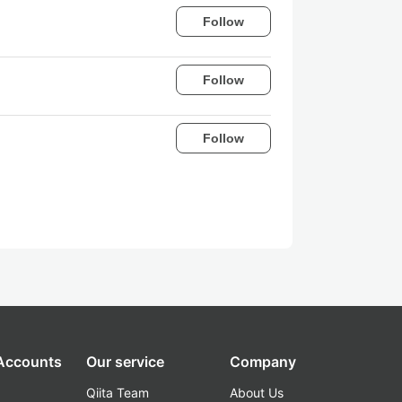
Follow
Follow
Follow
 Accounts
Our service
Company
Qiita Team
About Us