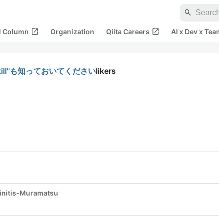
search
open_in_new
open_in_new
al Column
Organization
Qiita Careers
AI x Dev x Tea
skill"も知っておいてください
likers
initis-Muramatsu