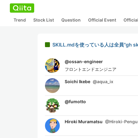
Trend
Stock List
Question
Official Event
Offici
SKILL.mdを使っている人は全員"gh 
@
ossan-engineer
フロントエンドエンジニア
Soichi Ikebe
@
aqua_ix
@
fumotto
Hiroki Muramatsu
@
Hiroki-Pengu