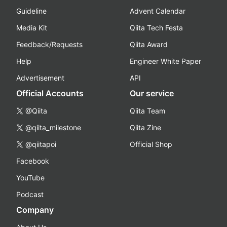
Guideline
Advent Calendar
Media Kit
Qiita Tech Festa
Feedback/Requests
Qiita Award
Help
Engineer White Paper
Advertisement
API
Official Accounts
Our service
@Qiita
Qiita Team
@qiita_milestone
Qiita Zine
@qiitapoi
Official Shop
Facebook
YouTube
Podcast
Company