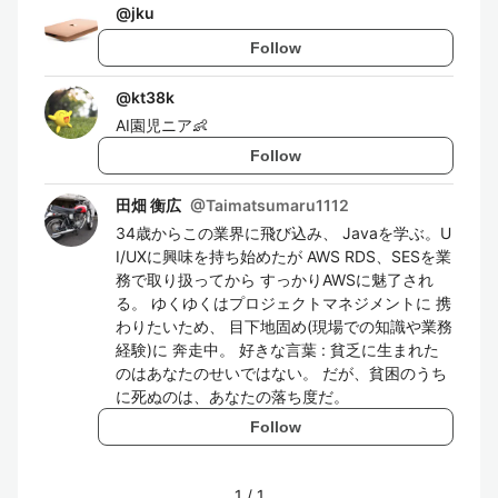
@
jku
Follow
@
kt38k
AI園児ニア👶
Follow
田畑 衡広
@
Taimatsumaru1112
34歳からこの業界に飛び込み、 Javaを学ぶ。U
I/UXに興味を持ち始めたが AWS RDS、SESを業
務で取り扱ってから すっかりAWSに魅了され
る。 ゆくゆくはプロジェクトマネジメントに 携
わりたいため、 目下地固め(現場での知識や業務
経験)に 奔走中。 好きな言葉 : 貧乏に生まれた
のはあなたのせいではない。 だが、貧困のうち
に死ぬのは、あなたの落ち度だ。
Follow
1
/
1