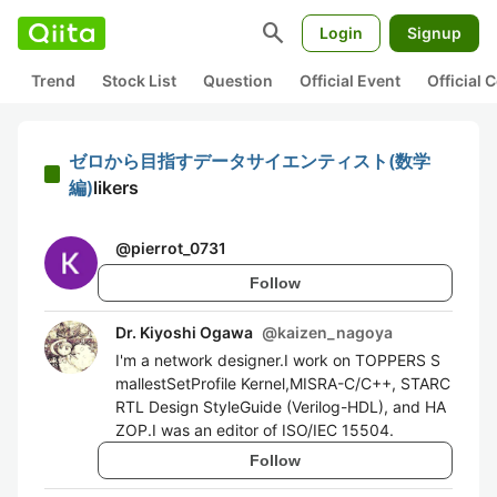
search
Login
Signup
Trend
Stock List
Question
Official Event
Official
ゼロから目指すデータサイエンティスト(数学
編)
likers
@
pierrot_0731
Follow
Dr. Kiyoshi Ogawa
@
kaizen_nagoya
I'm a network designer.I work on TOPPERS S
mallestSetProfile Kernel,MISRA-C/C++, STARC
RTL Design StyleGuide (Verilog-HDL), and HA
ZOP.I was an editor of ISO/IEC 15504.
Follow