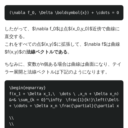
したがって、$\nabla f_0$は点$(x_0,y_0)$近傍で曲線に
直交する。
これをすべての点$(x,y)$に拡張して、$\nabla f$は曲線
$f(x,y)$の
法線ベクトルである
。
ちなみに、変数がn個ある場合は曲線は曲面になり、テイ
ラー展開と法線ベクトルは下記のようになります。
\begin{eqnarray}

f(x_1 + \Delta x_1,\  \dots \ ,x_n + \Delta x_n) 

&=& \sum_{k = 0}^\infty　\frac{1}{k!}\left(\Delta x_1
+ \cdots + \Delta x_n \frac{\partial}{\partial x_n}\
\\

\\
