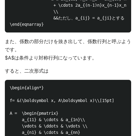
                  + \cdots 2a_{(n-1)n}x_{n-1}x_n\\

                  \\

                  &&ただし、a_{ij} = a_{ji}とする

また、係数の部分だけを抜き出して、係数行列と呼ぶよう
です。
$A$は条件より対称行列になっています。
すると、二次形式は
\begin{align*}

f= &(\boldsymbol x, A\boldsymbol x)\\[15pt]

A =  \begin{pmatrix}

     a_{11} & \cdots & a_{1n}\\

     \vdots & \ddots & \vdots \\

     a_{n1} & \cdots & a_{nn}
