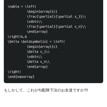
\nabla = \left(

          \begin{array}{c}

          \frac{\partial}{\partial x_1}\\

          \vdots\\

          \frac{\partial}{\partial x_n}\\

          \end{array}

\right)&,&

\Delta \boldsymbol{x} = \left(

          \begin{array}{c}

          \Delta x_1\\

          \vdots\\

          \Delta x_n\\

          \end{array}

\right)

もしかして、これが勾配降下法のお友達ですか?!!