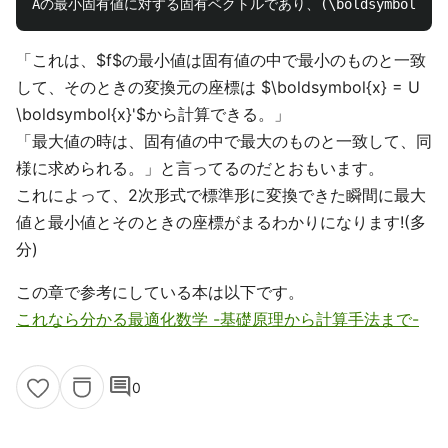
「これは、$f$の最小値は固有値の中で最小のものと一致
して、そのときの変換元の座標は $\boldsymbol{x} = U
\boldsymbol{x}'$から計算できる。」
「最大値の時は、固有値の中で最大のものと一致して、同
様に求められる。」と言ってるのだとおもいます。
これによって、2次形式で標準形に変換できた瞬間に最大
値と最小値とそのときの座標がまるわかりになります!(多
分)
この章で参考にしている本は以下です。
これなら分かる最適化数学 -基礎原理から計算手法まで-
comment
0