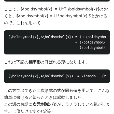
ここで、$\boldsymbol{x}' = U^T \boldsymbol{x}$とお
くと、$\boldsymbol{x} = U \boldsymbol{x}'$とかける
ので、これを用いて
(\boldsymbol{x},A\boldsymbol{x}) = (U \boldsymbol{x}
                                 = (\boldsymbol{x}',
これは下記の
標準形
と呼ばれる形になります。
上の方で出てきた二次形式の式が固有値を用いて、こんな
簡単に書けると知ったときは感動しました!
この辺のお話に
次元削減
の姿がチラチラしている気がしま
す。（僕だけですかね?笑）