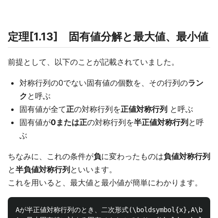
定理[1.13] 固有値分解と最大値、最小値
前提として、以下のことが記載されていました。
対称行列の0でない固有値の個数を、その行列の
ラン
ク
と呼ぶ
固有値が全て
正
の対称行列を
正値対称行列
と呼ぶ
固有値が
0または正
の対称行列を
半正値対称行列
と呼
ぶ
ちなみに、これの条件が
負
に変わったものは
負値対称行列
と
半負値対称行列
といいます。
これを用いると、最大値と最小値が簡単にわかります。
Aが半正値対称行列のとき、二次形式(\boldsymbol{x},A\boldsy