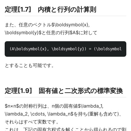
定理[1.7] 内積と行列の計算則
また、任意のベクトル$\boldsymbol{x},
\boldsymbol{y}$と任意の行列$A$に対して
とすることも可能です。
定理[1.9] 固有値と二次形式の標準変換
$n×n$の対称行列は、n個の固有値$\lambda_1,
\lambda_2, \cdots, \lambda_n$を持ち(重解も含めて)、
それらはすべて実数です。
これは、下記の固有方程式を解くことから得られるので割