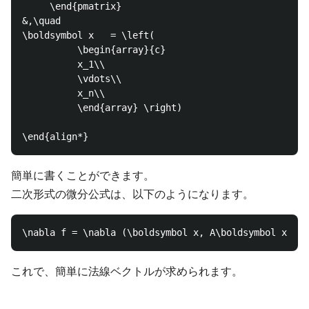
     \end{pmatrix}

&,\quad

\boldsymbol x   = \left(

          \begin{array}{c}

          x_1\\

          \vdots\\

          x_n\\

          \end{array} \right)

簡単に書くことができます。
二次形式の微分公式は、以下のようになります。
これで、簡単に法線ベクトルが求められます。