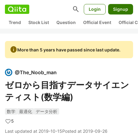
search
Login
Signup
Trend
Stock List
Question
Official Event
Official
info
More than 5 years have passed since last update.
@
The_Noob_man
ゼロから目指すデータサイエン
ティスト(数学編)
数学
最適化
データ分析
5
Last updated at
2019-10-15
Posted at
2019-09-26