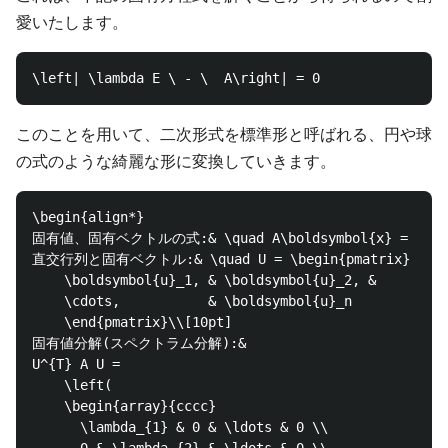
愛いたします。
このことを用いて、二次形式を標準形と呼ばれる、円や球
の式のような綺麗な形に変換していきます。
\begin{align*}

固有値、固有ベクトルの式:& \quad A\boldsymbol{x} = \lambda
直交行列と固有ベクトル:& \quad U = \begin{pmatrix}

    \boldsymbol{u}_1, & \boldsymbol{u}_2, &

    \cdots,           & \boldsymbol{u}_n

    \end{pmatrix}\\[10pt]

固有値分解(スペクトラム分解):&

U^{T} A U = 

    \left(

    \begin{array}{cccc}

      \lambda_{1} & 0 & \ldots & 0 \\
