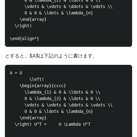
      0 & \lambda_{2} & \ldots & 0 \\

      \vdots & \vdots & \ddots & \vdots \\

      0 & 0 & \ldots & \lambda_{n}

    \end{array}

  \right)

とすると、$A$は下記のように書けます。
A = U 

        \left(

    \begin{array}{cccc}

      \lambda_{1} & 0 & \ldots & 0 \\

      0 & \lambda_{2} & \ldots & 0 \\

      \vdots & \vdots & \ddots & \vdots \\

      0 & 0 & \ldots & \lambda_{n}

    \end{array}

  \right) U^T =     U \Lambda U^T
