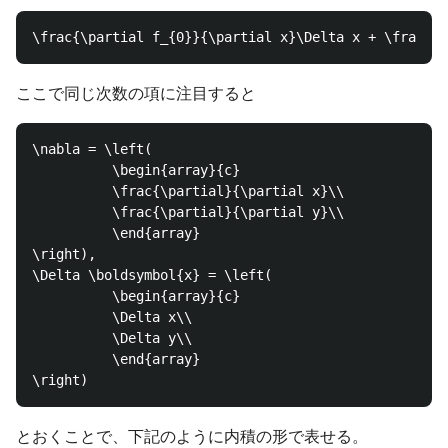
ここで同じ次数の項に注目すると
\nabla = \left(

          \begin{array}{c}

          \frac{\partial}{\partial x}\\

          \frac{\partial}{\partial y}\\

          \end{array}

\right),

\Delta \boldsymbol{x} = \left(

          \begin{array}{c}

          \Delta x\\

          \Delta y\\

          \end{array}

とおくことで、下記のように内積の形で表せる。