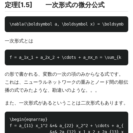
定理[1.5] 一次形式の微分公式
一次形式とは
の形で書かれる、変数の一次の項のみからなる式です。
これは、ニューラルネットワークの重みとノード間の順伝
播の式でみたような、勘違いのような。。。
また、一次形式があるということは二次形式もあります。
\begin{eqnarray}

f = a_{11} x_1^2 &+& a_{22} x_2^2 + \cdots + a_{nn} 
                 &+& 2a_{12} x_1 x_2 + 2a_{13} x_1 x