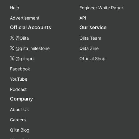
Help
Engineer White Paper
Advertisement
API
Official Accounts
Our service
@Qiita
Qiita Team
@qiita_milestone
Qiita Zine
@qiitapoi
Official Shop
Facebook
YouTube
Podcast
Company
About Us
Careers
Qiita Blog