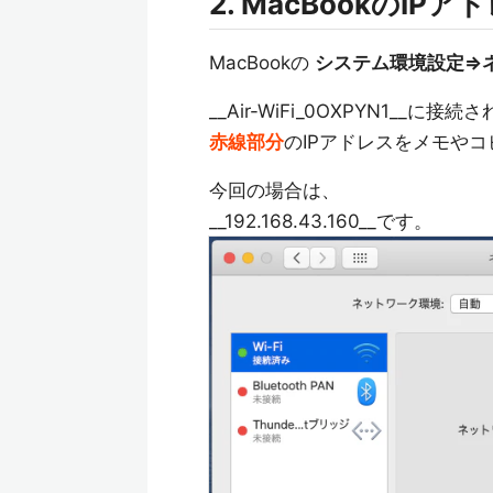
2. MacBookのI
MacBookの
システム環境設定=>
__Air-WiFi_0OXPYN1__
赤線部分
のIPアドレスをメモや
今回の場合は、
__192.168.43.160__です。