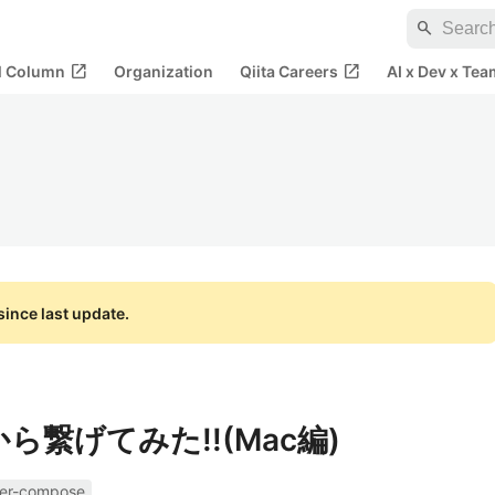
search
open_in_new
open_in_new
al Column
Organization
Qiita Careers
AI x Dev x Tea
ince last update.
ホから繋げてみた!!(Mac編)
er-compose