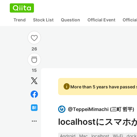
Trend
Stock List
Question
Official Event
Offici
26
15
info
More than 5 years have passed s
@
TeppeiMimachi
(
三町 哲平
)
localhostにスマ
more_horiz
Android
Mac
localhost
Wi-Fi
dock