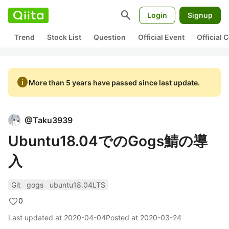
search
Login
Signup
Trend
Stock List
Question
Official Event
Official
info
More than 5 years have passed since last update.
@
Taku3939
Ubuntu18.04でのGogs鯖の導
入
Git
gogs
ubuntu18.04LTS
0
Last updated at
2020-04-04
Posted at
2020-03-24