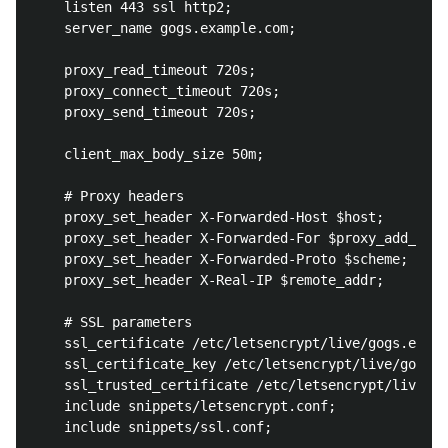
    listen 443 ssl http2;

    server_name gogs.example.com;

    proxy_read_timeout 720s;

    proxy_connect_timeout 720s;

    proxy_send_timeout 720s;

    client_max_body_size 50m;

    # Proxy headers

    proxy_set_header X-Forwarded-Host $host;

    proxy_set_header X-Forwarded-For $proxy_add_x_fo
    proxy_set_header X-Forwarded-Proto $scheme;

    proxy_set_header X-Real-IP $remote_addr;

    # SSL parameters

    ssl_certificate /etc/letsencrypt/live/gogs.examp
    ssl_certificate_key /etc/letsencrypt/live/gogs.e
    ssl_trusted_certificate /etc/letsencrypt/live/go
    include snippets/letsencrypt.conf;

    include snippets/ssl.conf;
