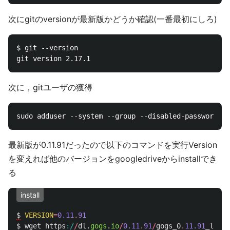
次にgitのversionが最新版かどうか確認(一番最初にしろ)
$ git --version

次に，gitユーザの獲得
最新版が0.11.91だったので以下のコマンドを実行Version
を変えれば他のバージョンをgoogledriveからinstallでき
る
install
$
VERSION
=
0.11
.
91
$
wget
https
:/
/
dl
.
gogs
.
io
/
0.11
.
91
/
gogs_0
.
11.91
_linux