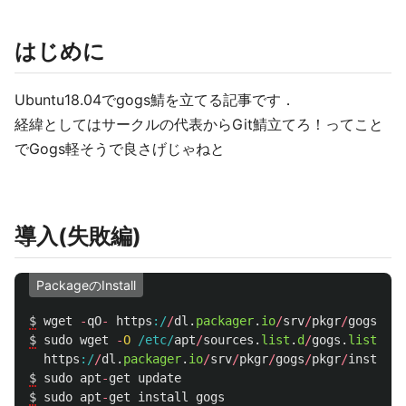
はじめに
Ubuntu18.04でgogs鯖を立てる記事です．
経緯としてはサークルの代表からGit鯖立てろ！ってこと
でGogs軽そうで良さげじゃねと
導入(失敗編)
PackageのInstall
$
wget
-
qO
-
https
:/
/
dl
.
packager
.
io
/
srv
/
pkgr
/
gogs
/
key
$
sudo
wget
-
O
/etc/
apt
/
sources
.
list
.
d
/
gogs
.
list
\
https
:/
/
dl
.
packager
.
io
/
srv
/
pkgr
/
gogs
/
pkgr
/
installe
$
sudo
apt
-
get
update
$
sudo
apt
-
get
install
gogs