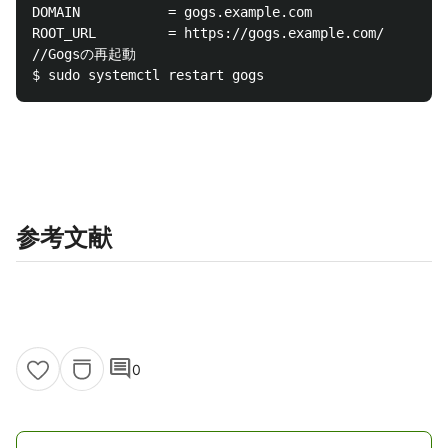
DOMAIN           = gogs.example.com

ROOT_URL         = https://gogs.example.com/

//Gogsの再起動

参考文献
comment
0