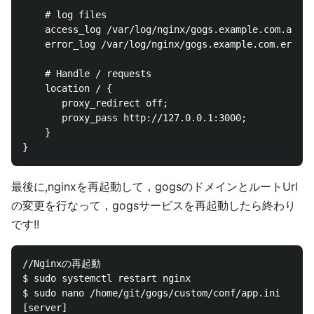
    # log files

    access_log /var/log/nginx/gogs.example.com.acces
    error_log /var/log/nginx/gogs.example.com.error.
    # Handle / requests

    location / {

       proxy_redirect off;

       proxy_pass http://127.0.0.1:3000;

    }

最後に,nginxを再起動して，gogsのドメインとルートUrl
の変更を行なって，gogsサービスを再起動したら終わり
です!!
//Nginxの再起動

$ sudo systemctl restart nginx

$ sudo nano /home/git/gogs/custom/conf/app.ini

[server]
