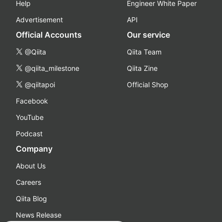
Help
Engineer White Paper
Advertisement
API
Official Accounts
Our service
@Qiita
Qiita Team
@qiita_milestone
Qiita Zine
@qiitapoi
Official Shop
Facebook
YouTube
Podcast
Company
About Us
Careers
Qiita Blog
News Release