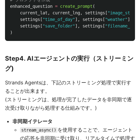
enhanced_question
=
create_prompt
(
current_lat
,
current_lng
,
settings
[
"
image_style
"
settings
[
"
time_of_day
"
],
settings
[
"
weather
"
],
se
settings
[
"
save_folder
"
],
settings
[
"
filename_form
)
Step4. AIエージェントの実行（ストリーミン
グ)
Strands Agentsは、下記のストリーミング処理で実行す
ることが出来ます。
(ストリーミングは、処理が完了したデータを非同期で逐
次受け取りながら処理する仕組みです。)
非同期イテレータ
を使用することで、エージェント
stream_async()
の応答を非同期に受け取り、リアルタイムで処理す