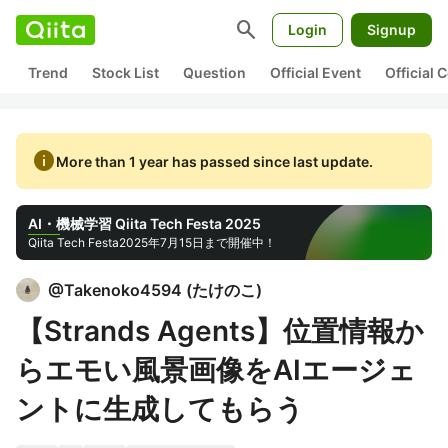
search
Login
Signup
Trend
Stock List
Question
Official Event
Official
info
More than 1 year has passed since last update.
AI・機械学習 Qiita Tech Festa 2025
Qiita Tech Festa
2025年7月15日まで開催中！
@
Takenoko4594
(
たけのこ
)
【Strands Agents】位置情報か
らエモい風景画像をAIエージェ
ントに生成してもらう