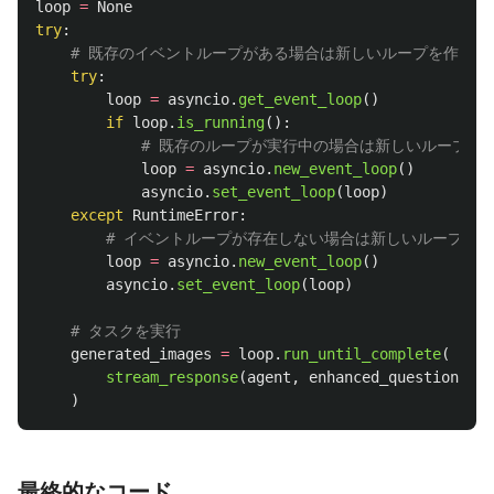
loop
=
None
try
:
try
:
loop
=
asyncio
.
get_event_loop
()
if
loop
.
is_running
():
loop
=
asyncio
.
new_event_loop
()
asyncio
.
set_event_loop
(
loop
)
except
RuntimeError
:
loop
=
asyncio
.
new_event_loop
()
asyncio
.
set_event_loop
(
loop
)
generated_images
=
loop
.
run_until_complete
(
stream_response
(
agent
,
enhanced_question
,
co
)
最終的なコード