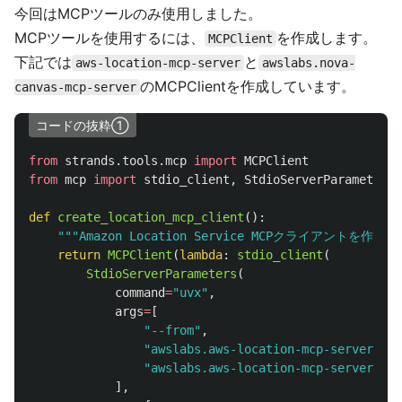
今回はMCPツールのみ使用しました。
MCPツールを使用するには、
を作成します。
MCPClient
下記では
と
aws-location-mcp-server
awslabs.nova-
のMCPClientを作成しています。
canvas-mcp-server
コードの抜粋①
from
strands.tools.mcp
import
MCPClient
from
mcp
import
stdio_client
,
StdioServerParameters
def
create_location_mcp_client
():
"""
Amazon Location Service MCPクライアントを作成
""
return
MCPClient
(
lambda
:
stdio_client
(
StdioServerParameters
(
command
=
"
uvx
"
,
args
=
[
"
--from
"
,
"
awslabs.aws-location-mcp-server@lat
"
awslabs.aws-location-mcp-server.exe
],