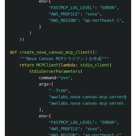
env
=
{
"
FASTMCP_LOG_LEVEL
"
:
"
ERROR
"
,
"
AWS_PROFILE
"
:
"
xxxx
"
,
"
AWS_REGION
"
:
"
ap-northeast-1
"
,
}
)
))
def
create_nova_canvas_mcp_client
():
"""
Nova Canvas MCPクライアントを作成
"""
return
MCPClient
(
lambda
:
stdio_client
(
StdioServerParameters
(
command
=
"
uvx
"
,
args
=
[
"
--from
"
,
"
awslabs.nova-canvas-mcp-server@late
"
awslabs.nova-canvas-mcp-server.exe
"
],
env
=
{
"
FASTMCP_LOG_LEVEL
"
:
"
ERROR
"
,
"
AWS_PROFILE
"
:
"
xxxx
"
,
"
AWS_REGION
"
:
"
ap-northeast-1
"
,