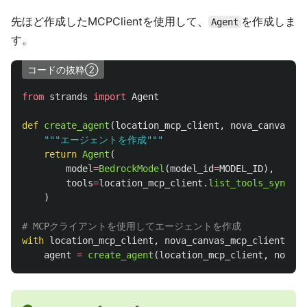
先ほど作成したMCPClientを使用して、
を作成しま
Agent
す。
コードの抜粋②
from
strands
import
Agent
def
create_agent
(
location_mcp_client
,
nova_canvas_mc
"""
エージェントを作成
"""
return
Agent
(
model
=
BedrockModel
(
model_id
=
MODEL_ID
),
tools
=
location_mcp_client
.
list_tools_sync
()
)
with
location_mcp_client
,
nova_canvas_mcp_client
:
agent
=
create_agent
(
location_mcp_client
,
nova_c