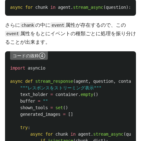
async
for
chunk
in
agent
.
stream_async
(
question
):
さらに
の中に
属性が存在するので、この
chank
event
属性をもとにイベントの種類ごとに処理を振り分け
event
ることが出来ます。
コードの抜粋④
import
asyncio
async
def
stream_response
(
agent
,
question
,
container
"""
レスポンスをストリーミング表示
"""
text_holder
=
container
.
empty
()
buffer
=
""
shown_tools
=
set
()
generated_images
=
[]
try
:
async
for
chunk
in
agent
.
stream_async
(
questi
if
isinstance
(
chunk
,
dict
):