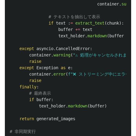
container
.
succes
if
text
:
=
extract_text
(
chunk
):
buffer
+=
text
text_holder
.
markdown
(
buffer
+
"
▌
except
asyncio
.
CancelledError
:
container
.
warning
(
"
⚠️ 処理がキャンセルされました
raise
except
Exception
as
e
:
container
.
error
(
f
"
❌ ストリーミング中にエラーが発
raise
finally
:
if
buffer
:
text_holder
.
markdown
(
buffer
)
return
generated_images