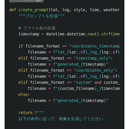
def
create_prompt
(
lat
,
lng
,
style
,
time
,
weather
,
cu
"""
プロンプトを生成
"""
timestamp
=
datetime
.
datetime
.
now
().
strftime
(
"
%Y
if
filename_format
==
"
coordinates_timestamp
"
:
filename
=
f
"
lat_
{
lat
:
.
6
f
}
_lng_
{
lng
:
.
6
f
}
_
{
ti
elif
filename_format
==
"
timestamp_only
"
:
filename
=
f
"
generated_
{
timestamp
}
"
elif
filename_format
==
"
coordinates_only
"
:
filename
=
f
"
lat_
{
lat
:
.
6
f
}
_lng_
{
lng
:
.
6
f
}
"
elif
filename_format
==
"
custom
"
and
custom_file
filename
=
f
"
{
custom_filename
}
_
{
timestamp
}
"
else
:
filename
=
f
"
generated_
{
timestamp
}
"
return
f
"""
    以下の条件に従って、画像を生成してください
