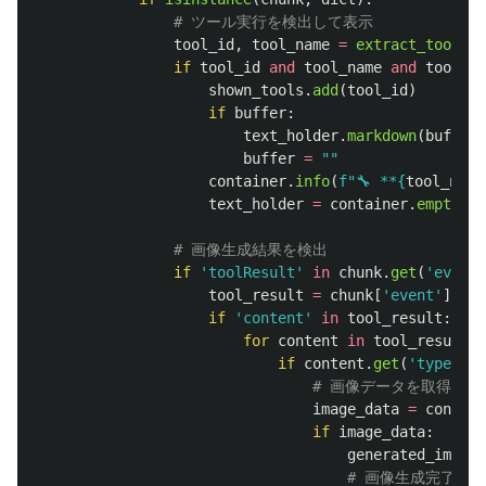
tool_id
,
tool_name
=
extract_tool_in
if
tool_id
and
tool_name
and
tool_id
shown_tools
.
add
(
tool_id
)
if
buffer
:
text_holder
.
markdown
(
buffer
)
buffer
=
""
container
.
info
(
f
"
🔧 **
{
tool_name
text_holder
=
container
.
empty
()
if
'
toolResult
'
in
chunk
.
get
(
'
event
'
tool_result
=
chunk
[
'
event
'
][
'
to
if
'
content
'
in
tool_result
:
for
content
in
tool_result
[
'
if
content
.
get
(
'
type
'
)
=
image_data
=
content
if
image_data
:
generated_images