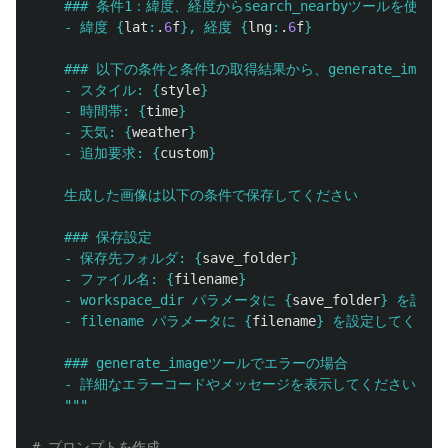
    ### 条件1：緯度、経度からsearch_nearbyツールを使っ
    - 緯度 
{
lat
:
.
6
f
}
, 経度 
{
lng
:
.
6
f
}
    ### 以下の条件と条件1の取得結果から、generate_ima
    - スタイル: 
{
style
}
    - 時間帯: 
{
time
}
    - 天気: 
{
weather
}
    - 追加要求: 
{
custom
}
    生成した画像は以下の条件で保存してください

    ### 保存設定

    - 保存先フォルダ: 
{
save_folder
}
    - ファイル名: 
{
filename
}
    - workspace_dir パラメータに 
{
save_folder
}
 を設定
    - filename パラメータに 
{
filename
}
 を設定してください
    ### generate_imageツールでエラーの場合

    - 詳細なエラーコードやメッセージを表示してください。

"""