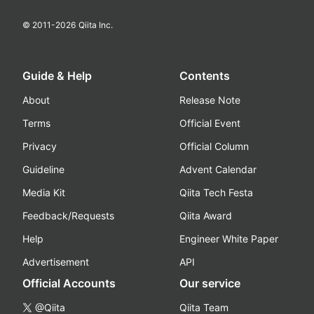
© 2011-
2026
Qiita Inc.
Guide & Help
Contents
About
Release Note
Terms
Official Event
Privacy
Official Column
Guideline
Advent Calendar
Media Kit
Qiita Tech Festa
Feedback/Requests
Qiita Award
Help
Engineer White Paper
Advertisement
API
Official Accounts
Our service
@Qiita
Qiita Team