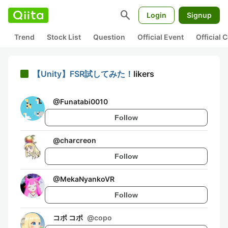
search
Login
Signup
Trend
Stock List
Question
Official Event
Official
【Unity】FSR試してみた！
likers
@
Funatabi0010
Follow
@
charcreon
Follow
@
MekaNyankoVR
Follow
コポ コポ
@
copo