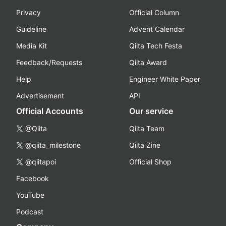
Privacy
Official Column
Guideline
Advent Calendar
Media Kit
Qiita Tech Festa
Feedback/Requests
Qiita Award
Help
Engineer White Paper
Advertisement
API
Official Accounts
Our service
@Qiita
Qiita Team
@qiita_milestone
Qiita Zine
@qiitapoi
Official Shop
Facebook
YouTube
Podcast