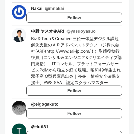
Nakai
@
mnakai
Follow
中野 ヤスオ＠ARI
@
yasuoyasuo
Biz＆Tech＆Creative 三位一体型デジタル課題
解決支援のＡＲアドバンストテクノロジ株式会
社(ARI)(http://www.ari-jp.com/ ) ）取締役執行
役員（コンサル＆エンジニア&クリエイティブ部
門統括）｜ITコンサル、プラットフォームサー
ビスPdMから独立を経て現職。昭和49年生まれ
双子座 O型兵庫県出身｜PMP、情報安全確保支
援士、AWS SAA、認定スクラムマスター
Follow
@
eigogakuto
Follow
@
tiuti81