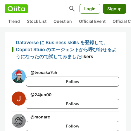
search
Login
Signup
Trend
Stock List
Question
Official Event
Official
Dataverse に Business skills を登録して、
Copilot Stuio のエージェントから呼び出せるよ
うになったので試してみました
likers
@
tvosaka7ch
Follow
@
24jun00
Follow
@
monarc
Follow