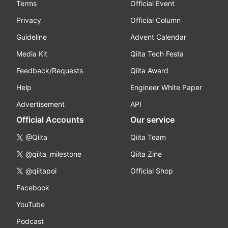
Terms
Official Event
Privacy
Official Column
Guideline
Advent Calendar
Media Kit
Qiita Tech Festa
Feedback/Requests
Qiita Award
Help
Engineer White Paper
Advertisement
API
Official Accounts
Our service
@Qiita
Qiita Team
@qiita_milestone
Qiita Zine
@qiitapoi
Official Shop
Facebook
YouTube
Podcast