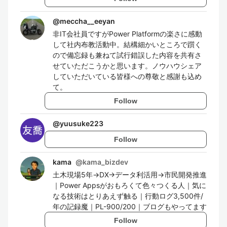
@
meccha__eeyan
非IT会社員ですがPower Platformの楽さに感動
して社内布教活動中。結構細かいところで躓く
ので備忘録も兼ねて試行錯誤した内容を共有さ
せていただこうかと思います。ノウハウシェア
していただいている皆様への尊敬と感謝も込め
て。
Follow
@
yuusuke223
Follow
kama
@
kama_bizdev
土木現場5年→DX→データ利活用→市民開発推進
｜Power Appsがおもろくて色々つくる人｜気に
なる技術はとりあえず触る｜行動ログ3,500件/
年の記録魔｜PL-900/200｜ブログもやってます
Follow