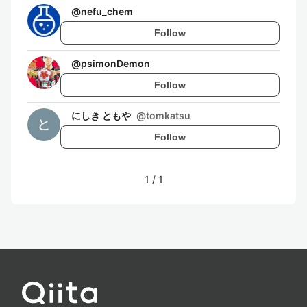
@
nefu_chem
Follow
@
psimonDemon
Follow
にしき ともや
@
tomkatsu
Follow
1
/
1