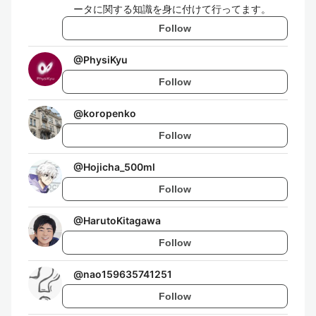
ータに関する知識を身に付けて行ってます。
Follow
@
PhysiKyu
Follow
@
koropenko
Follow
@
Hojicha_500ml
Follow
@
HarutoKitagawa
Follow
@
nao159635741251
Follow