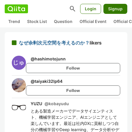
search
Login
Signup
Trend
Stock List
Question
Official Event
Official
なぜ余剰次元空間を考えるのか？
likers
@
hashimotojunn
Follow
@
taiyaki32lp64
Follow
YUZU
@
kobayudu
とある製造メーカーでデータサイエンティス
ト、機械学習エンジニア、AIエンジニアとして
楽しんでいます。最近は社内DXに貢献しつつ自
分の機械学習やDeep learning、データ分析やデ