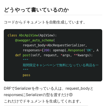
どうやって書いているのか
コードからドキュメントを自動生成しています。
class
AbcApiView
(
ApiView
):
@swagger_auto_schema
(
request_body
=
AbcRequestSerializer
,
responses
=
{
200
:
openapi
.
Response
(
'
OK
'
,
AbcRe
def
post
(
self
,
request
,
*
args
,
**
kwargs
):
"""
        期間限定キャンペーンで無料になっている商品を一覧表示
"""
pass
DRFでSerializerを作っている人は、request_bodyと
responsesにSerializerの型を渡すだけ😍
これだけでドキュメントを生成してくれます。