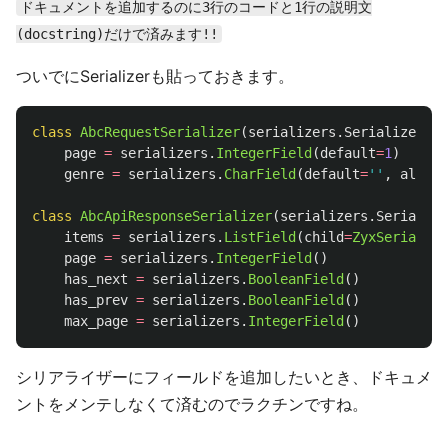
ドキュメントを追加するのに3行のコードと1行の説明文
(docstring)だけで済みます!!
ついでにSerializerも貼っておきます。
class
AbcRequestSerializer
(
serializers
.
Serializer
):
page
=
serializers
.
IntegerField
(
default
=
1
)
genre
=
serializers
.
CharField
(
default
=
''
,
allow_
class
AbcApiResponseSerializer
(
serializers
.
Serialize
items
=
serializers
.
ListField
(
child
=
ZyxSerialize
page
=
serializers
.
IntegerField
()
has_next
=
serializers
.
BooleanField
()
has_prev
=
serializers
.
BooleanField
()
max_page
=
serializers
.
IntegerField
()
シリアライザーにフィールドを追加したいとき、ドキュメ
ントをメンテしなくて済むのでラクチンですね。