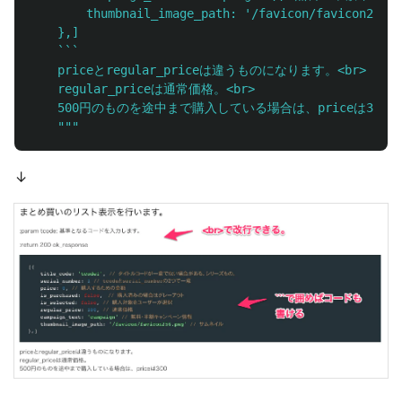
        thumbnail_image_path: 
'
/favicon/favicon256.p
    },]

    ```

    priceとregular_priceは違うものになります。<br>

    regular_priceは通常価格。<br>

    500円のものを途中まで購入している場合は、priceは300

"""
↓