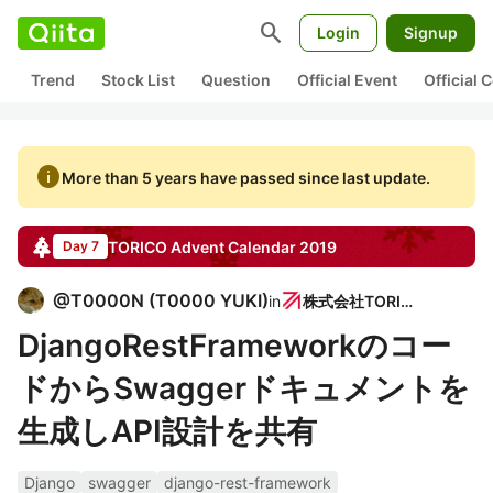
search
Login
Signup
Trend
Stock List
Question
Official Event
Official
info
More than 5 years have passed since last update.
TORICO
Advent Calendar
2019
Day 7
@
T0000N
(
T0000 YUKI
)
in
株式会社TORICO
DjangoRestFrameworkのコー
ドからSwaggerドキュメントを
生成しAPI設計を共有
Django
swagger
django-rest-framework