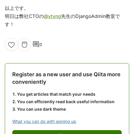
以上です。
明日は弊社CTOの
@ytyng
先生のDjangoAdmin教室で
す！
comment
0
Register as a new user and use Qiita more
conveniently
You get articles that match your needs
You can efficiently read back useful information
You can use dark theme
What you can do with signing up