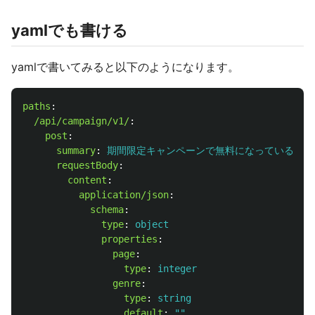
yamlでも書ける
yamlで書いてみると以下のようになります。
paths
:
/api/campaign/v1/
:
post
:
summary
:
期間限定キャンペーンで無料になっている商品
requestBody
:
content
:
application/json
:
schema
:
type
:
object
properties
:
page
:
type
:
integer
genre
:
type
:
string
default
:
"
"