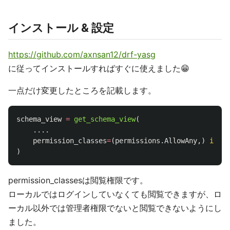
インストール & 設定
https://github.com/axnsan12/drf-yasg
に従ってインストールすればすぐに使えました😁
一点だけ変更したところを記載します。
schema_view
=
get_schema_view
(
.
...
permission_classes
=
(
permissions
.
AllowAny
,)
if
se
)
permission_classesは閲覧権限です。
ローカルではログインしていなくても閲覧できますが、ロ
ーカル以外では管理者権限でないと閲覧できないようにし
ました。