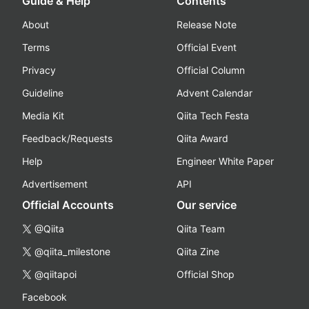
Guide & Help
Contents
About
Release Note
Terms
Official Event
Privacy
Official Column
Guideline
Advent Calendar
Media Kit
Qiita Tech Festa
Feedback/Requests
Qiita Award
Help
Engineer White Paper
Advertisement
API
Official Accounts
Our service
@Qiita
Qiita Team
@qiita_milestone
Qiita Zine
@qiitapoi
Official Shop
Facebook