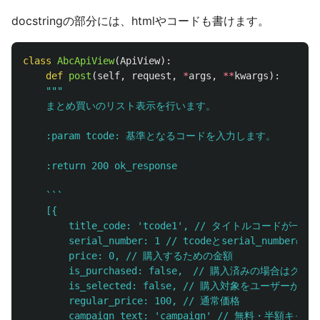
docstringの部分には、htmlやコードも書けます。
class
AbcApiView
(
ApiView
):
def
post
(
self
,
request
,
*
args
,
**
kwargs
):
"""
    まとめ買いのリスト表示を行います。

    :param tcode: 基準となるコードを入力します。

    :return 200 ok_response

    ```

    [{

        title_code: 
'
tcode1
'
, // タイトルコードが一意
        serial_number: 1 // tcodeとserial_numberの
        price: 0, // 購入するための金額

        is_purchased: false,　// 購入済みの場合はグレ
        is_selected: false, // 購入対象をユーザーが選択

        regular_price: 100, // 通常価格

        campaign_text: 
'
campaign
'
 // 無料・半額キャン