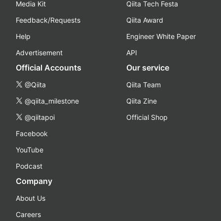
Media Kit
Qiita Tech Festa
Feedback/Requests
Qiita Award
Help
Engineer White Paper
Advertisement
API
Official Accounts
Our service
@Qiita
Qiita Team
@qiita_milestone
Qiita Zine
@qiitapoi
Official Shop
Facebook
YouTube
Podcast
Company
About Us
Careers