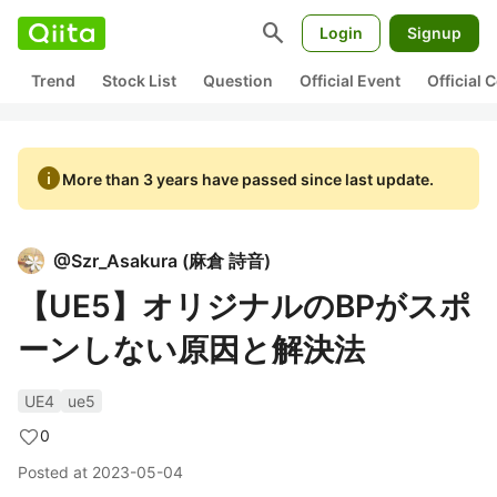
search
Login
Signup
Trend
Stock List
Question
Official Event
Official
info
More than 3 years have passed since last update.
@
Szr_Asakura
(
麻倉 詩音
)
【UE5】オリジナルのBPがスポ
ーンしない原因と解決法
UE4
ue5
0
Posted at
2023-05-04