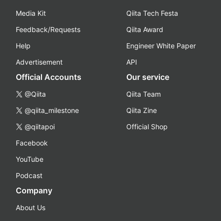
Media Kit
Qiita Tech Festa
Feedback/Requests
Qiita Award
Help
Engineer White Paper
Advertisement
API
Official Accounts
Our service
@Qiita
Qiita Team
@qiita_milestone
Qiita Zine
@qiitapoi
Official Shop
Facebook
YouTube
Podcast
Company
About Us