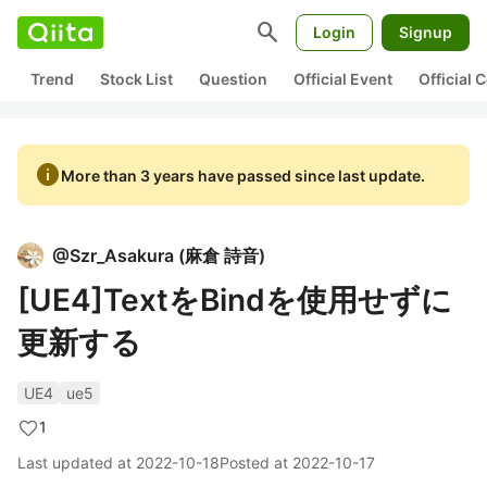
search
Login
Signup
Trend
Stock List
Question
Official Event
Official
info
More than 3 years have passed since last update.
@
Szr_Asakura
(
麻倉 詩音
)
[UE4]TextをBindを使用せずに
更新する
UE4
ue5
1
Last updated at
2022-10-18
Posted at
2022-10-17