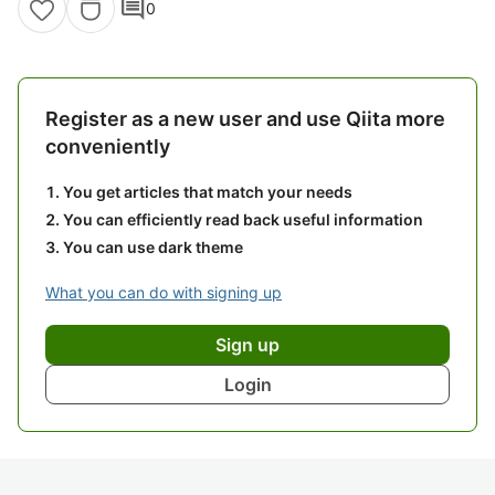
comment
0
Register as a new user and use Qiita more
conveniently
You get articles that match your needs
You can efficiently read back useful information
You can use dark theme
What you can do with signing up
Sign up
Login