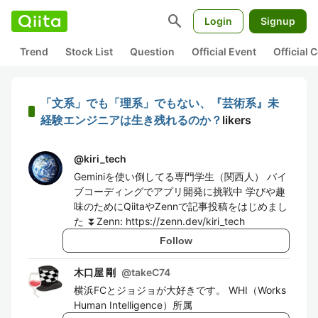
search
Login
Signup
Trend
Stock List
Question
Official Event
Official
「文系」でも「理系」でもない、『芸術系』未
経験エンジニアは生き残れるのか？
likers
@
kiri_tech
Geminiを使い倒してる専門学生（関西人） バイ
ブコーディングでアプリ開発に挑戦中 学びや趣
味のためにQiitaやZennで記事投稿をはじめまし
た ⏬️Zenn: https://zenn.dev/kiri_tech
Follow
木口屋 剛
@
takeC74
横浜FCとジョジョが大好きです。 WHI（Works
Human Intelligence）所属