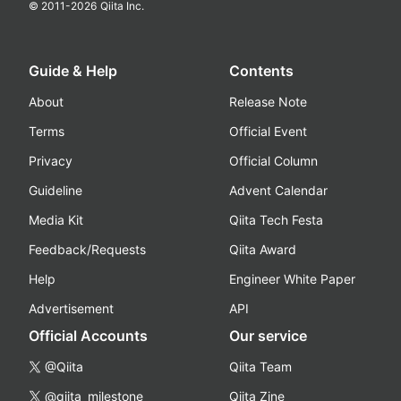
© 2011-
2026
Qiita Inc.
Guide & Help
Contents
About
Release Note
Terms
Official Event
Privacy
Official Column
Guideline
Advent Calendar
Media Kit
Qiita Tech Festa
Feedback/Requests
Qiita Award
Help
Engineer White Paper
Advertisement
API
Official Accounts
Our service
@Qiita
Qiita Team
@qiita_milestone
Qiita Zine