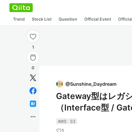
Trend
Stock List
Question
Official Event
Offici
1
0
@
Sunshine_Daydream
Gateway型はレ
（Interface型 
more_horiz
AWS
S3
1