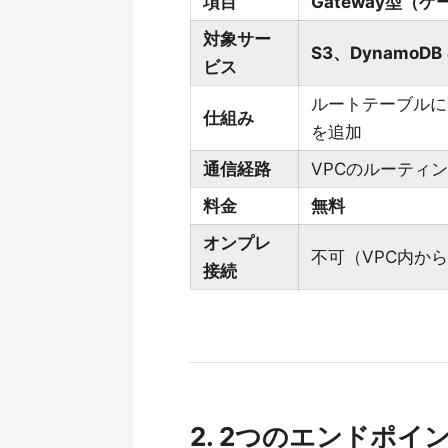
項目
Gateway型（
対象サー
S3、DynamoDB
ビス
ルートテーブルに
仕組み
を追加
通信経路
VPCのルーティ
料金
無料
オンプレ
不可（VPC内か
接続
2. 2つのエンドポ