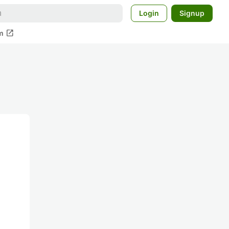
Login
Signup
open_in_new
m
ト