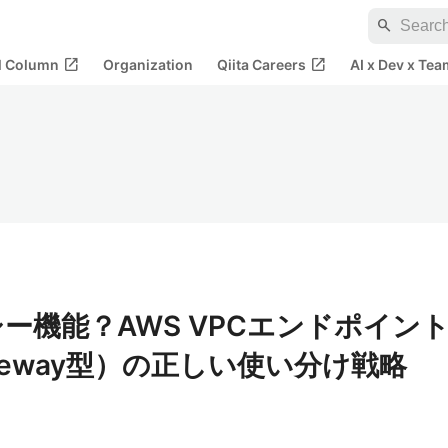
search
open_in_new
open_in_new
al Column
Organization
Qiita Careers
AI x Dev x Tea
ガシー機能？AWS VPCエンドポイン
/ Gateway型）の正しい使い分け戦略