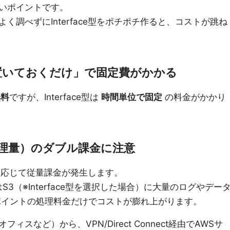
いポイントです。
く調べずにInterface型をポチポチ作ると、コストが跳ね
は「置いておくだけ」で固定費がかかる
無料
ですが、Interface型は
時間単位で固定
の料金がかかり
理量）のダブル課金に注意
信量に応じて従量課金が発生します。
いはS3（※Interface型を選択した場合）に大量のログやデー
ポイントの処理料金だけでコストが膨れ上がります。
スなど）から、VPN/Direct Connect経由でAWSサ