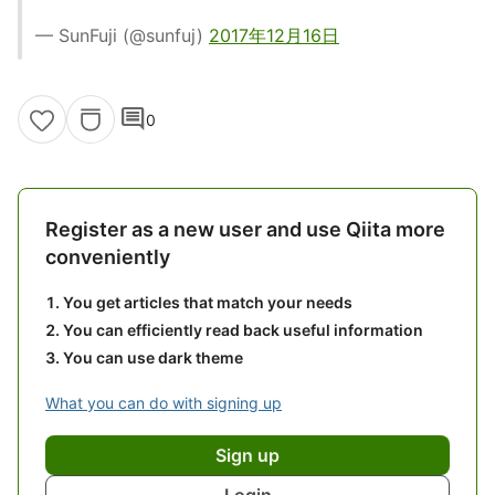
— SunFuji (@sunfuj)
2017年12月16日
comment
0
Register as a new user and use Qiita more
conveniently
You get articles that match your needs
You can efficiently read back useful information
You can use dark theme
What you can do with signing up
Sign up