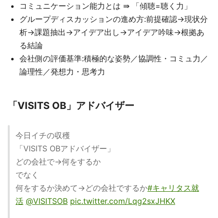
コミュニケーション能力とは ⇛ 「傾聴=聴く力」
グループディスカッションの進め方:前提確認→現状分
析→課題抽出→アイデア出し→アイデア吟味→根拠あ
る結論
会社側の評価基準:積極的な姿勢／協調性・コミュ力／
論理性／発想力・思考力
「VISITS OB」アドバイザー
今日イチの収穫
「VISITS OBアドバイザー」
どの会社で→何をするか
でなく
何をするか決めて→どの会社でするか
#キャリタス就
活
@VISITSOB
pic.twitter.com/Lqg2sxJHKX