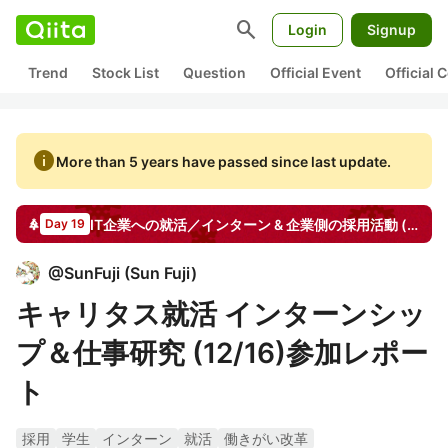
search
Login
Signup
Trend
Stock List
Question
Official Event
Official
info
More than 5 years have passed since last update.
IT企業への就活／インターン & 企業側の採用活動 (PG/SE/メンター)
Day 19
@
SunFuji
(
Sun Fuji
)
キャリタス就活 インターンシッ
プ＆仕事研究 (12/16)参加レポー
ト
採用
学生
インターン
就活
働きがい改革