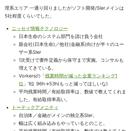
理系エリア 一通り回りましたがソフト開発/SIerメインは
5社程度くらいでした。
ニッセイ情報テクノロジー
日本生命のシステム部門を請け負う会社
親会社(日本生命)／他社(金融系)向けが半々のユー
ザー系SIer
1次受けで要件定義から保守まで実施。コンサルも
増えてきている。
Vorkersの「
残業時間が減った企業ランキング1
位
」1位 96h→53h(もっと減ってほしいな)
平均残業時間／有給取得率は、数値で教えてくれま
した。有給取得率高い。
トーテックアメニティ
自治体／金融がメインの独立系SIer。
幅は広く組み込みもやっているとのこと。