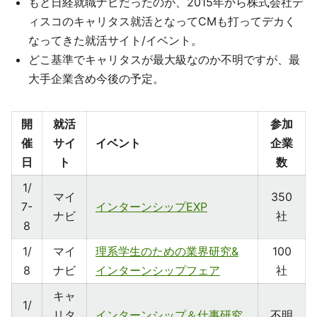
もと日経就職ナビだったのが、2015年から株式会社デ
ィスコのキャリタス就活となってCMも打ってデカく
なってきた就活サイト/イベント。
どこ基準でキャリタスが最大級なのか不明ですが、最
大手企業含め今後の予定。
開
就活
参加
催
サイ
イベント
企業
日
ト
数
1/
マイ
350
7-
インターンシップEXP
ナビ
社
8
1/
マイ
理系学生のための業界研究&
100
8
ナビ
インターンシップフェア
社
キャ
1/
リタ
インターンシップ＆仕事研究
不明