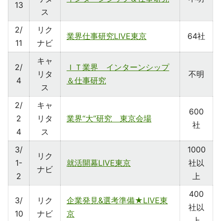
13
ス
2/
リク
業界仕事研究LIVE東京
64社
11
ナビ
キャ
2/
ＩＴ業界 インターンシップ
リタ
不明
4
＆仕事研究
ス
2/
キャ
600
2
リタ
業界“大”研究 東京会場
社
4
ス
3/
1000
リク
1-
就活開幕LIVE東京
社以
ナビ
2
上
400
3/
リク
企業発見&選考準備★LIVE東
社以
10
ナビ
京
上