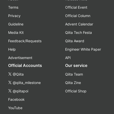
Terms
Official Event
Privacy
Official Column
Guideline
Advent Calendar
Media Kit
Qiita Tech Festa
Feedback/Requests
Qiita Award
Help
Engineer White Paper
Advertisement
API
Official Accounts
Our service
@Qiita
Qiita Team
@qiita_milestone
Qiita Zine
@qiitapoi
Official Shop
Facebook
YouTube