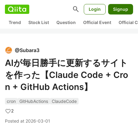
search
Login
Signup
Trend
Stock List
Question
Official Event
Official
@
Subara3
AIが毎日勝手に更新するサイト
を作った【Claude Code + Cro
n + GitHub Actions】
cron
GitHubActions
ClaudeCode
2
Posted at
2026-03-01