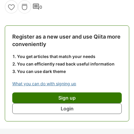
comment
0
Register as a new user and use Qiita more
conveniently
You get articles that match your needs
You can efficiently read back useful information
You can use dark theme
What you can do with signing up
Sign up
Login