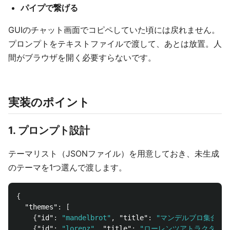
パイプで繋げる
GUIのチャット画面でコピペしていた頃には戻れません。
プロンプトをテキストファイルで渡して、あとは放置。人
間がブラウザを開く必要すらないです。
実装のポイント
1. プロンプト設計
テーマリスト（JSONファイル）を用意しておき、未生成
のテーマを1つ選んで渡します。
{
"themes"
:
[
{
"id"
:
"mandelbrot"
,
"title"
:
"マンデルブロ集合"
,
{
"id"
:
"lorenz"
,
"title"
:
"ローレンツアトラクタ"
,