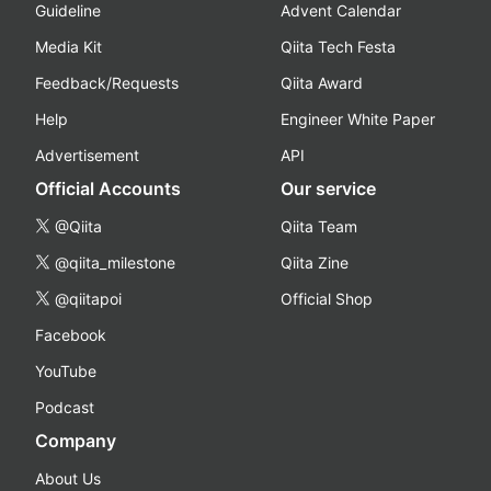
Guideline
Advent Calendar
Media Kit
Qiita Tech Festa
Feedback/Requests
Qiita Award
Help
Engineer White Paper
Advertisement
API
Official Accounts
Our service
@Qiita
Qiita Team
@qiita_milestone
Qiita Zine
@qiitapoi
Official Shop
Facebook
YouTube
Podcast
Company
About Us