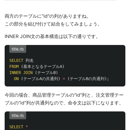
両方のテーブルに"id"の列がありますね。
この部分を結び付けて結合をしてみましょう。
INNER JOIN文の基本構造は以下の通りです。
title.rb
SELECT
列名
FROM
(
基本となるテーブルA
)
INNER
JOIN
(
テーブルB
)
ON
(
テーブルAの共通列
)
=
(
テーブルBの共通列
);
今回の場合、商品管理テーブルの"id"列と、注文管理テー
ブルの"id"列が共通列なので、命令文は以下になります。
title.rb
SELECT
*