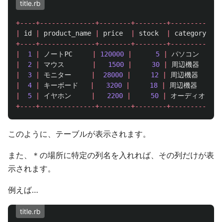
title.rb
+----+--------------+--------+--------+-----------+
|
id
|
product_name
|
price
|
stock
|
category
|
+----+--------------+--------+--------+-----------+
|
1
|
ノートPC
|
120000
|
5
|
パソコン
|
|
2
|
マウス
|
1500
|
30
|
周辺機器
|
|
3
|
モニター
|
28000
|
12
|
周辺機器
|
|
4
|
キーボード
|
3200
|
18
|
周辺機器
|
|
5
|
イヤホン
|
2200
|
50
|
オーディオ
|
+----+--------------+--------+--------+-----------+
このように、テーブルが表示されます。
また、＊の場所に特定の列名を入れれば、その列だけが表
示されます。
例えば…
title.rb