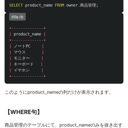
SELECT
product_name
FROM
owner
.
商品管理
;
title.rb
+--------------+
|
product_name
|
+--------------+
|
ノートPC
|
|
マウス
|
|
モニター
|
|
キーボード
|
|
イヤホン
|
+--------------+
このようにproduct_nameの列だけが表示されます。
【WHERE句】
商品管理のテーブルにて、product_nameのみを抜き出す