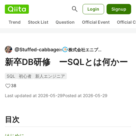
search
Login
Signup
Trend
Stock List
Question
Official Event
Official
@
Stuffed-cabbage
in
株式会社エニプラ
新卒DB研修 ーSQLとは何かー
SQL
初心者
新人エンジニア
38
Last updated at
2026-05-29
Posted at
2026-05-29
目次
はじめに