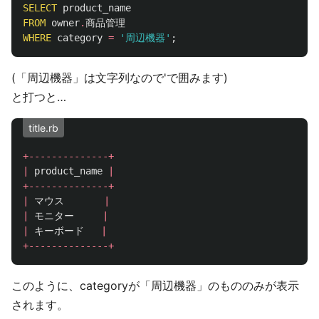
SELECT
product_name
FROM
owner
.
商品管理
WHERE
category
=
'周辺機器'
;
(「周辺機器」は文字列なので'で囲みます)
と打つと…
title.rb
+--------------+
|
product_name
|
+--------------+
|
マウス
|
|
モニター
|
|
キーボード
|
+--------------+
このように、categoryが「周辺機器」のもののみが表示
されます。