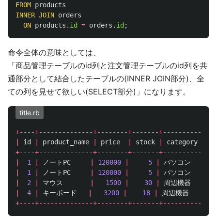
FROM
products
INNER
JOIN
orders
ON
products
.
id
=
orders
.
id
;
命令全体の意味としては、
「商品管理テーブルのid列と注文管理テーブルのid列を共
通部分として結合したテーブルの(INNER JOIN部分)、全
ての列を見せて欲しい(SELECT部分)」になります。
title.rb
+----+--------------+--------+-------+-----------+--
|
id
|
product_name
|
price
|
stock
|
category
|
o
+----+--------------+--------+-------+-----------+--
|
1
|
ノートPC
|
120000
|
5
|
パソコン
|
|
1
|
ノートPC
|
120000
|
5
|
パソコン
|
|
2
|
マウス
|
1500
|
30
|
周辺機器
|
|
4
|
キーボード
|
3200
|
18
|
周辺機器
|
+----+--------------+--------+-------+-----------+--